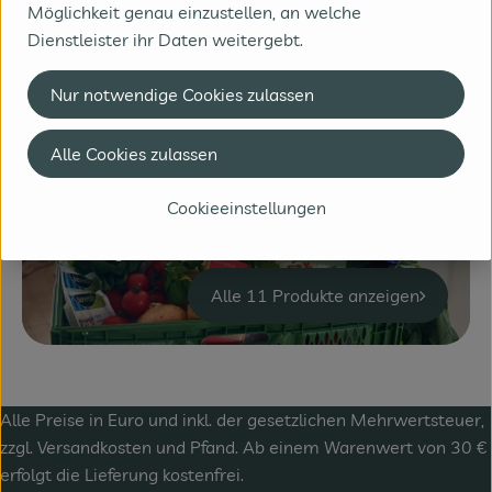
Möglichkeit genau einzustellen, an welche
BioBüroObst
Dienstleister ihr Daten weitergebt.
Zusatzsortiment
Nur notwendige Cookies zulassen
Alle 40 Produkte anzeigen
Alle Cookies zulassen
Cookieeinstellungen
Rezeptboxen
Alle 11 Produkte anzeigen
Alle Preise in Euro und inkl. der gesetzlichen Mehrwertsteuer,
zzgl.
Versandkosten
und Pfand. Ab einem Warenwert von 30 €
erfolgt die Lieferung kostenfrei.