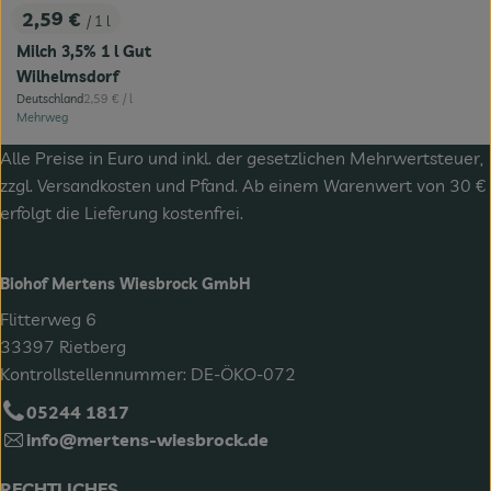
2,59 €
/ 1 l
, Preis:
Milch 3,5% 1 l Gut
Wilhelmsdorf
, Referenzpreis:
Deutschland
2,59 €
/ l
, Herkunft:
Mehrweg
Alle Preise in Euro und inkl. der gesetzlichen Mehrwertsteuer,
zzgl.
Versandkosten
und Pfand. Ab einem Warenwert von 30 €
erfolgt die Lieferung kostenfrei.
Biohof Mertens Wiesbrock GmbH
Flitterweg 6
33397 Rietberg
Kontrollstellennummer: DE-ÖKO-072
05244 1817
info@mertens-wiesbrock.de
RECHTLICHES