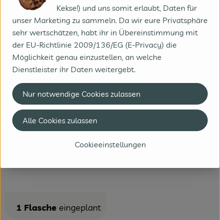
Kekse!) und uns somit erlaubt, Daten für
1 Stück
2,59 €
2 Stück
5,18 €
unser Marketing zu sammeln. Da wir eure Privatsphäre
sehr wertschätzen, habt ihr in Übereinstimmung mit
1 Kiste
14,95 €
der EU-Richtlinie 2009/136/EG (E-Privacy) die
Möglichkeit genau einzustellen, an welche
Diese Artikel sind zum Liefertermin
Fr., 07.08.26
geplant.
Dienstleister ihr Daten weitergebt.
, Verband:
Nur notwendige Cookies zulassen
, Kontrollstelle:
DE-ÖKO-006
Alle Cookies zulassen
Cookieeinstellungen
1 Flasche
eingeplant