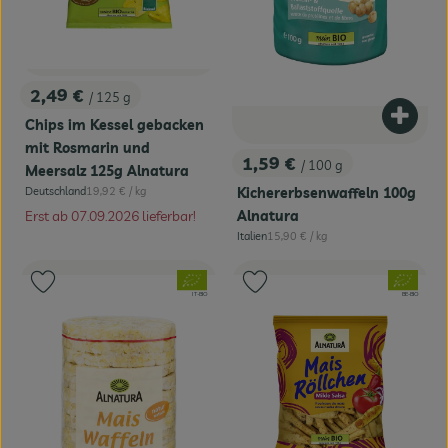
2,49 €
/ 125 g
, Preis:
Produk
Chips im Kessel gebacken
mit Rosmarin und
1,59 €
/ 100 g
Meersalz 125g Alnatura
, Preis:
, Referenzpreis:
Deutschland
19,92 €
/ kg
Kichererbsenwaffeln 100g
, Herkunft:
Erst ab 07.09.2026 lieferbar!
Alnatura
, Referenzpreis:
Italien
15,90 €
/ kg
, Herkunft:
, Verband:
, Verband:
Produkt zu Favouriten hinzufügen
Produkt zu Favouriten hinzufügen
, Kontrollstelle:
, Kontrollstelle:
IT-BIO
BE-BIO