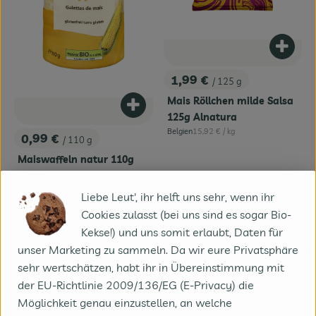
Produk
1,99 €
/ 125 g
, Preis:
Mais Röllchen milde Salsa
Produkt zum Warenkorb hinzufügen
125g Alnatura
, Referenzpreis:
Belgien
15,92 €
/ kg
0,99 €
, Herkunft:
/ 110 g
, Preis:
Maiswaffeln natur 110g
Alnatura
, Referenzpreis:
Italien
9,00 €
/ kg
Liebe Leut', ihr helft uns sehr, wenn ihr
, Herkunft:
Cookies zulasst (bei uns sind es sogar Bio-
, Verband:
, Verband:
Produkt zu Favouriten hinzufügen
Produkt zu Favouriten hinzufügen
Kekse!) und uns somit erlaubt, Daten für
, Kontrollstelle:
, Kontrollstelle:
CH-BIO
BE-BIO
unser Marketing zu sammeln. Da wir eure Privatsphäre
sehr wertschätzen, habt ihr in Übereinstimmung mit
der EU-Richtlinie 2009/136/EG (E-Privacy) die
Möglichkeit genau einzustellen, an welche