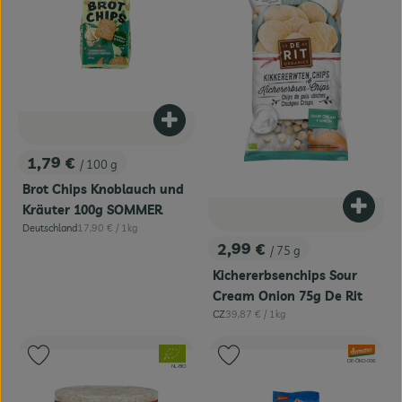
Produkt zum Warenkorb hinzufügen
1,79 €
/ 100 g
, Preis:
Brot Chips Knoblauch und
Kräuter 100g SOMMER
Produk
, Referenzpreis:
Deutschland
17,90 €
/ 1kg
, Herkunft:
2,99 €
/ 75 g
, Preis:
Kichererbsenchips Sour
Cream Onion 75g De Rit
, Referenzpreis:
CZ
39,87 €
/ 1kg
, Herkunft:
, Verband:
, Verband:
Produkt zu Favouriten hinzufügen
Produkt zu Favouriten hinzufügen
, Kontrollstelle:
DE-ÖKO-006
, Kontrollstelle:
NL-BIO