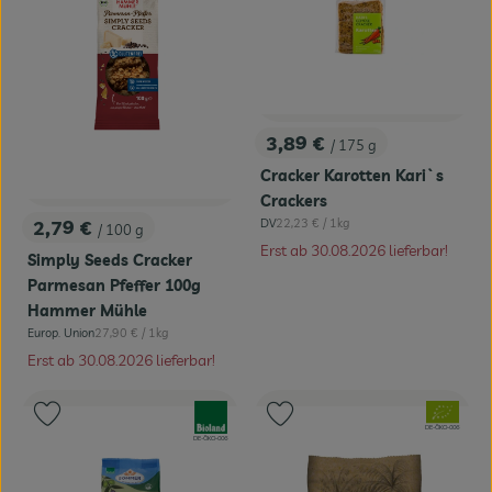
3,89 €
/ 175 g
, Preis:
Cracker Karotten Kari`s
Crackers
, Referenzpreis:
2,79 €
DV
22,23 €
/ 1kg
/ 100 g
, Herkunft:
, Preis:
Erst ab 30.08.2026 lieferbar!
Simply Seeds Cracker
Parmesan Pfeffer 100g
Hammer Mühle
, Referenzpreis:
Europ. Union
27,90 €
/ 1kg
, Herkunft:
Erst ab 30.08.2026 lieferbar!
, Verband:
, Verband:
Produkt zu Favouriten hinzufügen
Produkt zu Favouriten hinzufügen
, Kontrollstelle:
DE-ÖKO-006
, Kontrollstelle:
DE-ÖKO-006