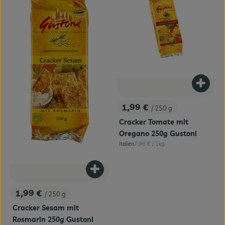
Produk
1,99 €
/ 250 g
, Preis:
Cracker Tomate mit
Oregano 250g Gustoni
, Referenzpreis:
Italien
7,96 €
/ 1kg
, Herkunft:
Produkt zum Warenkorb hinzufügen
1,99 €
/ 250 g
, Preis:
Cracker Sesam mit
Rosmarin 250g Gustoni