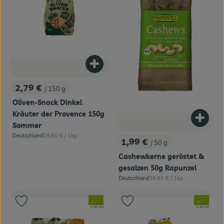
Produkt zum Warenkorb hinzufügen
2,79 €
/ 150 g
, Preis:
Oliven-Snack Dinkel
Kräuter der Provence 150g
Produk
Sommer
, Referenzpreis:
Deutschland
18,60 €
/ 1kg
, Herkunft:
1,99 €
/ 50 g
, Preis:
Cashewkerne geröstet &
gesalzen 50g Rapunzel
, Referenzpreis:
Deutschland
39,80 €
/ 1kg
, Herkunft:
, Verband:
, Verband:
Produkt zu Favouriten hinzufügen
Produkt zu Favouriten hinzufügen
, Kontrollstelle:
, Kontrollstelle:
IT-BIO-004
IT-BIO-004