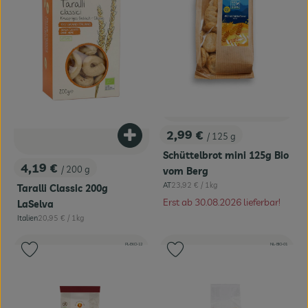
2,99 €
/ 125 g
Produkt zum Warenkorb hinzufügen
, Preis:
Schüttelbrot mini 125g Bio
4,19 €
/ 200 g
vom Berg
, Preis:
, Referenzpreis:
AT
23,92 €
/ 1kg
Taralli Classic 200g
, Herkunft:
Erst ab 30.08.2026 lieferbar!
LaSelva
, Referenzpreis:
Italien
20,95 €
/ 1kg
, Herkunft:
, Kontrollstelle:
, Kontrollstelle:
, Verband:
PL-EKO-12
, Verband:
NL-BIO-01
Produkt zu Favouriten hinzufügen
Produkt zu Favouriten hinzufügen