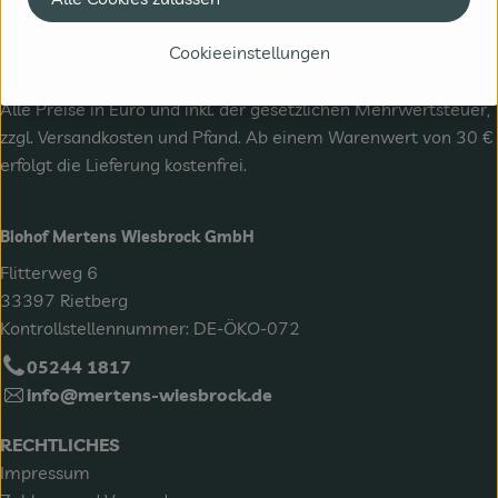
Cookieeinstellungen
Alle Preise in Euro und inkl. der gesetzlichen Mehrwertsteuer,
zzgl.
Versandkosten
und Pfand. Ab einem Warenwert von 30 €
erfolgt die Lieferung kostenfrei.
Biohof Mertens Wiesbrock GmbH
Flitterweg 6
33397 Rietberg
Kontrollstellennummer: DE-ÖKO-072
05244 1817
info@mertens-wiesbrock.de
RECHTLICHES
Impressum