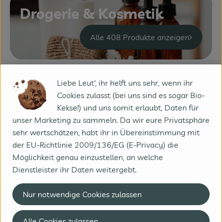
Fleisch & Fisch
Drogerie & Kosmetik
Bäckerei
Alle 408 Produkte anzeigen
Vorratskammer
Süßes & Salziges
Liebe Leut', ihr helft uns sehr, wenn ihr
Pflanzen &
Cookies zulasst (bei uns sind es sogar Bio-
Getränke
Kekse!) und uns somit erlaubt, Daten für
Gartenzubehör
Drogerie
unser Marketing zu sammeln. Da wir eure Privatsphäre
sehr wertschätzen, habt ihr in Übereinstimmung mit
Alle 85 Produkte anzeigen
der EU-Richtlinie 2009/136/EG (E-Privacy) die
Möglichkeit genau einzustellen, an welche
Dienstleister ihr Daten weitergebt.
Tierfutter & Zubehör
Nur notwendige Cookies zulassen
Alle 12 Produkte anzeigen
Alle Cookies zulassen