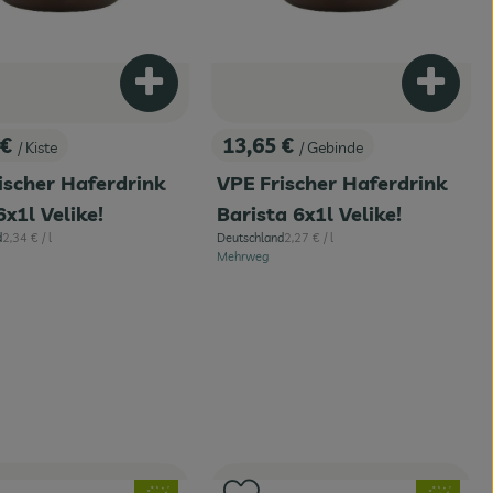
enkorb hinzufügen
Produkt zum Warenkorb hinzufügen
Produkt
 €
13,65 €
/ Kiste
/ Gebinde
:
, Preis:
ischer Haferdrink
VPE Frischer Haferdrink
6x1l Velike!
Barista 6x1l Velike!
, Referenzpreis:
, Referenzpreis:
d
2,34 €
/ l
Deutschland
2,27 €
/ l
, Herkunft:
Mehrweg
, Verband:
, Verband: