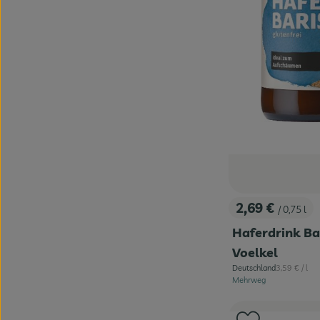
2,69 €
/ 0,75 l
, Preis:
Haferdrink Ba
Voelkel
, Referenzpre
Deutschland
3,59 €
/ l
, Herkunft:
Mehrweg