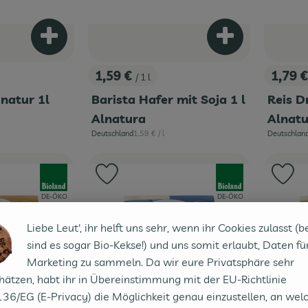
Produkt zum Warenkorb hinzufügen
Produkt zum War
1,59 €
1,79 
/ 1 l
, Preis:
, Preis
natur 1l
Barista Hafer mit Soja 1 l
Reis D
Alnatura
Alnat
is:
, Referenzpreis:
Deutschland
1,59 €
/ l
Deutschlan
, Herkunft:
, Herkunft:
, Verband:
, Verband:
Favouriten hinzufügen
Produkt zu Favouriten hinzufügen
Pr
, Kontrollstelle:
, Kontrollstelle:
DE-ÖKO
DE-ÖKO
Liebe Leut', ihr helft uns sehr, wenn ihr Cookies zulasst (b
sind es sogar Bio-Kekse!) und uns somit erlaubt, Daten fü
Marketing zu sammeln. Da wir eure Privatsphäre sehr
hätzen, habt ihr in Übereinstimmung mit der EU-Richtlinie
36/EG (E-Privacy) die Möglichkeit genau einzustellen, an wel