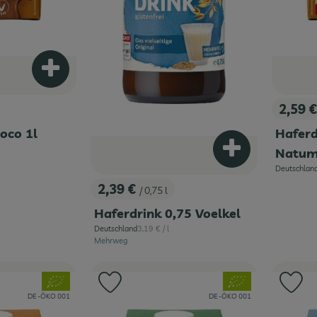
Produkt zum Warenkorb hinzufügen
2,59 
, Preis
oco 1l
Haferd
Natum
Produkt zum War
is:
Deutschlan
, Herkunft:
2,39 €
/ 0,75 l
, Preis:
Haferdrink 0,75 Voelkel
, Referenzpreis:
Deutschland
3,19 €
/ l
, Herkunft:
Mehrweg
, Verband:
, Verband:
Favouriten hinzufügen
Produkt zu Favouriten hinzufügen
Pr
, Kontrollstelle:
, Kontrollstelle:
DE -ÖKO 001
DE -ÖKO 001