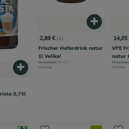
Produkt zum War
2,89 €
14,05
/ 1 l
, Preis:
, Preis
Frischer Haferdrink natur
VPE Fr
1l Velike!
natur 
, Referenzpreis:
Deutschland
2,89 €
/ l
Deutschlan
, Herkunft:
, Herkunft:
Mehrweg
Mehrweg
Produkt zum Warenkorb hinzufügen
rista 0,75l
is:
, Verband:
, Verband: