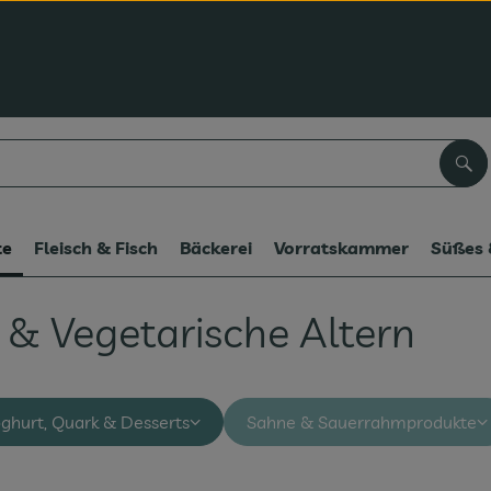
Suc
te
Fleisch & Fisch
Bäckerei
Vorratskammer
Süßes 
& Vegetarische Altern
oghurt, Quark & Desserts
Sahne & Sauerrahmprodukte