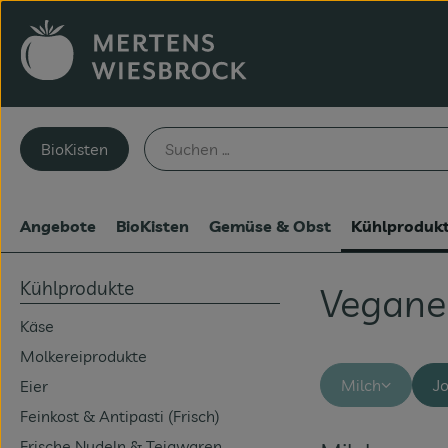
BioKisten
Angebote
BioKisten
Gemüse & Obst
Kühlproduk
Kühlprodukte
Vegane 
Käse
Molkereiprodukte
Milch
J
Eier
Feinkost & Antipasti (Frisch)
Frische Nudeln & Teigwaren