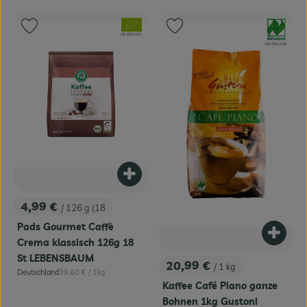
, Verband:
, Verband:
Produkt zu Favouriten hinzufügen
Produkt zu Favouriten hinzufügen
, Kontrollstelle:
DE-ÖKO-001
, Kontrollstelle:
DE-ÖKO-039
Produkt zum Warenkorb hinzufügen
4,99 €
/ 126 g (18
, Preis:
Pads Gourmet Caffè
Produk
Crema klassisch 126g 18
St LEBENSBAUM
20,99 €
/ 1 kg
, Preis:
, Referenzpreis:
Deutschland
39,60 €
/ 1kg
, Herkunft:
Kaffee Café Piano ganze
Bohnen 1kg Gustoni