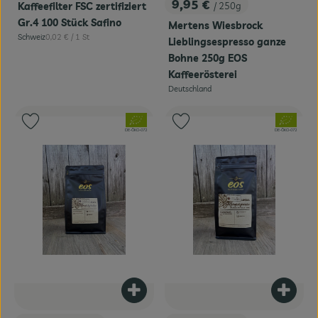
9,95 €
Kaffeefilter FSC zertifiziert
/ 250g
, Preis:
Gr.4 100 Stück Safino
Mertens Wiesbrock
, Referenzpreis:
Schweiz
0,02 €
/ 1 St
Lieblingsespresso ganze
, Herkunft:
Bohne 250g EOS
Kaffeerösterei
Deutschland
, Herkunft:
, Verband:
, Verband:
Produkt zu Favouriten hinzufügen
Produkt zu Favouriten hinzufügen
, Kontrollstelle:
, Kontrollstelle:
DE-ÖKO-072
DE-ÖKO-072
Produkt zum Warenkorb hinzufügen
Produk