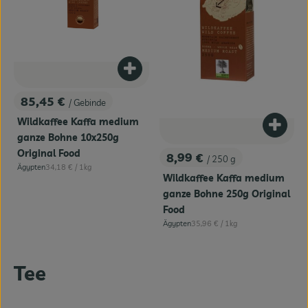
Produkt zum Warenkorb hinzufügen
85,45 €
/ Gebinde
, Preis:
Wildkaffee Kaffa medium
Produk
ganze Bohne 10x250g
Original Food
8,99 €
/ 250 g
, Preis:
, Referenzpreis:
Ägypten
34,18 €
/ 1kg
, Herkunft:
Wildkaffee Kaffa medium
ganze Bohne 250g Original
Food
, Referenzpreis:
Ägypten
35,96 €
/ 1kg
, Herkunft:
Tee