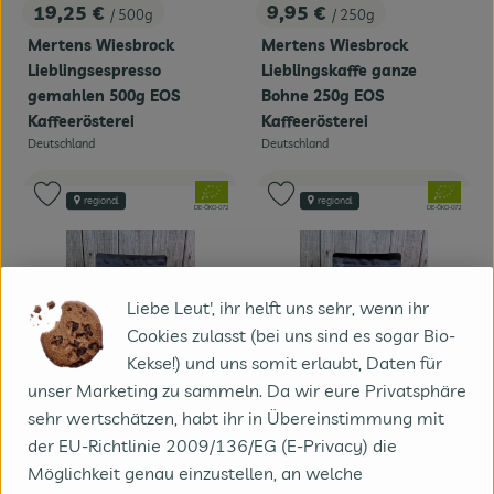
19,25 €
9,95 €
/ 500g
/ 250g
, Preis:
, Preis:
Mertens Wiesbrock
Mertens Wiesbrock
Lieblingsespresso
Lieblingskaffe ganze
gemahlen 500g EOS
Bohne 250g EOS
Kaffeerösterei
Kaffeerösterei
Deutschland
Deutschland
, Herkunft:
, Herkunft:
, Verband:
, Verband:
Produkt zu Favouriten hinzufügen
Produkt zu Favouriten hinzufügen
regional
regional
, Kontrollstelle:
, Kontrollstelle:
DE-ÖKO-072
DE-ÖKO-072
Liebe Leut', ihr helft uns sehr, wenn ihr
Cookies zulasst (bei uns sind es sogar Bio-
Kekse!) und uns somit erlaubt, Daten für
unser Marketing zu sammeln. Da wir eure Privatsphäre
sehr wertschätzen, habt ihr in Übereinstimmung mit
der EU-Richtlinie 2009/136/EG (E-Privacy) die
Produkt zum Warenkorb hinzufügen
Produk
Möglichkeit genau einzustellen, an welche