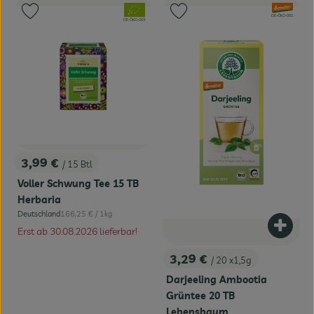
, Verband:
, Verband:
Produkt zu Favouriten hinzufügen
Produkt zu Favouriten hinzufügen
, Kontrollstelle:
DE-ÖKO-001
, Kontrollstelle:
DE-ÖKO-003
3,99 €
/ 15 Btl
, Preis:
Voller Schwung Tee 15 TB
Herbaria
, Referenzpreis:
Deutschland
166,25 €
/ 1kg
, Herkunft:
Produk
Erst ab 30.08.2026 lieferbar!
3,29 €
/ 20 x1,5g
, Preis:
Darjeeling Ambootia
Grüntee 20 TB
Lebensbaum