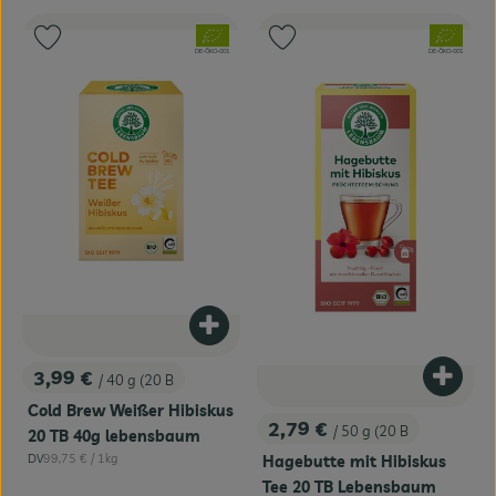
, Verband:
, Verband:
Produkt zu Favouriten hinzufügen
Produkt zu Favouriten hinzufügen
, Kontrollstelle:
, Kontrollstelle:
DE-ÖKO-001
DE-ÖKO-001
Produkt zum Warenkorb hinzufügen
3,99 €
/ 40 g (20 B
Produk
, Preis:
Cold Brew Weißer Hibiskus
2,79 €
/ 50 g (20 B
20 TB 40g lebensbaum
, Preis:
, Referenzpreis:
DV
99,75 €
/ 1kg
Hagebutte mit Hibiskus
, Herkunft:
Tee 20 TB Lebensbaum