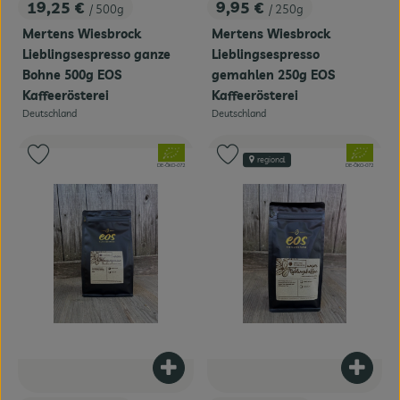
19,25 €
9,95 €
/ 500g
/ 250g
, Preis:
, Preis:
Mertens Wiesbrock
Mertens Wiesbrock
Lieblingsespresso ganze
Lieblingsespresso
Bohne 500g EOS
gemahlen 250g EOS
Kaffeerösterei
Kaffeerösterei
Deutschland
Deutschland
, Herkunft:
, Herkunft:
, Verband:
, Verband:
Produkt zu Favouriten hinzufügen
Produkt zu Favouriten hinzufügen
regional
, Kontrollstelle:
, Kontrollstelle:
DE-ÖKO-072
DE-ÖKO-072
Produkt zum Warenkorb hinzufügen
Produk