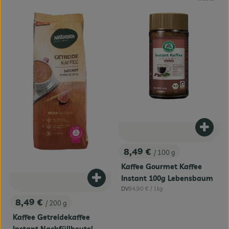
Produk
8,49 €
/ 100 g
, Preis:
Kaffee Gourmet Kaffee
Instant 100g Lebensbaum
Produkt zum Warenkorb hinzufügen
, Referenzpreis:
DV
84,90 €
/ 1kg
, Herkunft:
8,49 €
/ 200 g
, Preis:
Kaffee Getreidekaffee
Instant Nachfüllbeutel