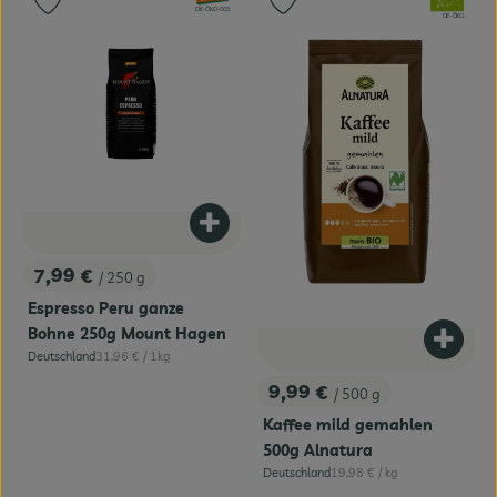
Produkt zu Favouriten hinzufügen
Produkt zu Favouriten hinzufügen
, Kontrollstelle:
DE-ÖKO-005
, Kontrollstelle:
DE-ÖKO
Produkt zum Warenkorb hinzufügen
7,99 €
/ 250 g
, Preis:
Espresso Peru ganze
Bohne 250g Mount Hagen
Produk
, Referenzpreis:
Deutschland
31,96 €
/ 1kg
, Herkunft:
9,99 €
/ 500 g
, Preis:
Kaffee mild gemahlen
500g Alnatura
, Referenzpreis:
Deutschland
19,98 €
/ kg
, Herkunft: