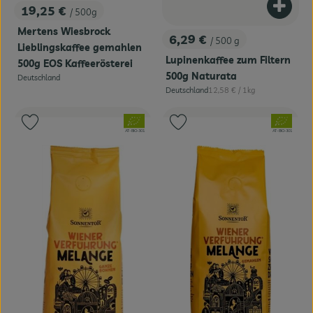
19,25 €
Produk
/ 500g
, Preis:
Mertens Wiesbrock
6,29 €
/ 500 g
, Preis:
Lieblingskaffee gemahlen
Lupinenkaffee zum Filtern
500g EOS Kaffeerösterei
500g Naturata
Deutschland
, Herkunft:
, Referenzpreis:
Deutschland
12,58 €
/ 1kg
, Herkunft:
, Verband:
, Verband:
Produkt zu Favouriten hinzufügen
Produkt zu Favouriten hinzufügen
, Kontrollstelle:
, Kontrollstelle:
AT-BIO-301
AT-BIO-301