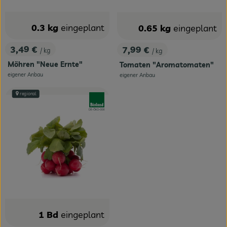
0.3 kg
eingeplant
0.65 kg
eingeplant
3,49 €
7,99 €
/ kg
/ kg
, Preis:
, Preis:
Möhren "Neue Ernte"
Tomaten "Aromatomaten"
eigener Anbau
eigener Anbau
, Herkunft:
, Herkunft:
regional
, Verband:
, Kontrollstelle:
DE-ÖKO-006
1 Bd
eingeplant