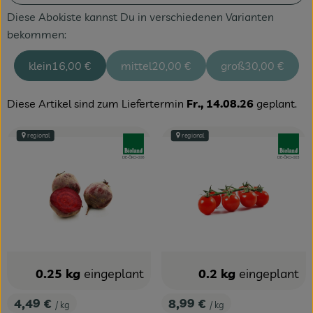
Diese Abokiste kannst Du in verschiedenen Varianten
bekommen:
klein
16,00 €
mittel
20,00 €
groß
30,00 €
Diese Artikel sind zum Liefertermin
Fr., 14.08.26
geplant.
regional
regional
, Verband:
, Verband
, Kontrollstelle:
, Kontrollstelle:
DE-ÖKO-006
DE-ÖKO-003
0.2 kg
eingeplant
0.25 kg
eingeplant
8,99 €
4,49 €
/ kg
/ kg
, Preis:
, Preis: