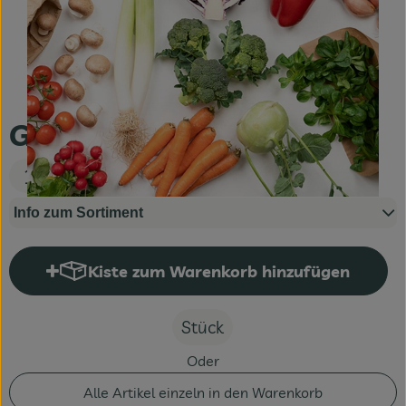
Fleisch & Fisch
Bäckerei
Vorratskammer
Gemüse klein
Süßes & Salziges
16,00 €
Getränke
Info zum Sortiment
Drogerie
Kiste zum Warenkorb hinzufügen
Kiste zum Warenkorb hinzufüge
Stück
Oder
Alle Artikel einzeln in den Warenkorb