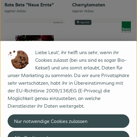
Cherrytomaten
Rote Bete "Neue Ernte"
eigener Anbau
eigener Anbau
, Herkunft:
, Herkunft:
regional
, Kontrollstelle:
DE-ÖKO-072
, Verband
, Kontrollstelle:
DE-ÖKO-039
Liebe Leut', ihr helft uns sehr, wenn ihr
Cookies zulasst (bei uns sind es sogar Bio-
Kekse!) und uns somit erlaubt, Daten für
unser Marketing zu sammeln. Da wir eure Privatsphäre
1 Stück
eingeplant
sehr wertschätzen, habt ihr in Übereinstimmung mit
0.2 kg
eingeplant
der EU-Richtlinie 2009/136/EG (E-Privacy) die
0,00 €
/ Stück
9,99 €
Möglichkeit genau einzustellen, an welche
/ kg
, Preis:
, Preis:
Rezept der Woche "Rote
Dienstleister ihr Daten weitergebt.
Gurke kurz
Bete Aufstrich"
eigener Anbau
, Herkunft:
Nur notwendige Cookies zulassen
regional
, Verband:
, Verband
, Kontrollstelle:
DE-ÖKO-006
, Kontrollstelle:
DE-ÖKO-039