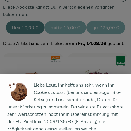
Diese Abokiste kannst Du in verschiedenen Varianten
bekommen:
klein
10,00 €
mittel
15,00 €
groß
25,00 €
Diese Artikel sind zum Liefertermin
Fr., 14.08.26
geplant.
, Verband:
, Verband
, Kontrollstelle:
DE-ÖKO-072
, Kontrollstelle:
DE-ÖKO-006
Liebe Leut', ihr helft uns sehr, wenn ihr
Cookies zulasst (bei uns sind es sogar Bio-
Kekse!) und uns somit erlaubt, Daten für
unser Marketing zu sammeln. Da wir eure Privatsphäre
0.15 kg
eingeplant
sehr wertschätzen, habt ihr in Übereinstimmung mit
0.3 kg
eingeplant
der EU-Richtlinie 2009/136/EG (E-Privacy) die
21,99 €
/ kg
Möglichkeit genau einzustellen, an welche
, Preis: