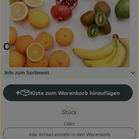
Fleisch & Fisch
Bäckerei
Vorratskammer
Obst klein
Süßes & Salziges
10,00 €
Getränke
Info zum Sortiment
Drogerie
Kiste zum Warenkorb hinzufügen
Kiste zum Warenkorb hinzufüge
Stück
Oder
Alle Artikel einzeln in den Warenkorb