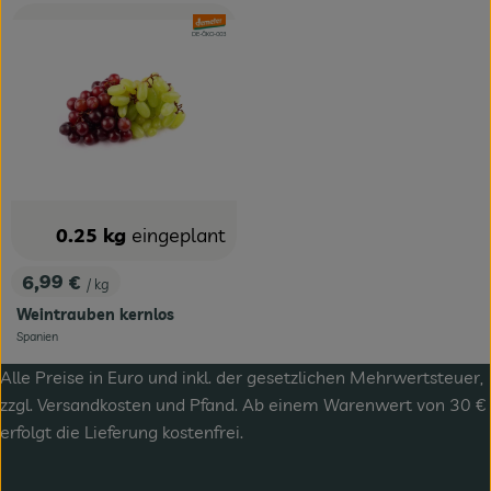
, Verband:
, Kontrollstelle:
DE-ÖKO-003
0.25 kg
eingeplant
6,99 €
/ kg
, Preis:
Weintrauben kernlos
Spanien
, Herkunft:
Alle Preise in Euro und inkl. der gesetzlichen Mehrwertsteuer,
zzgl.
Versandkosten
und Pfand. Ab einem Warenwert von 30 €
erfolgt die Lieferung kostenfrei.