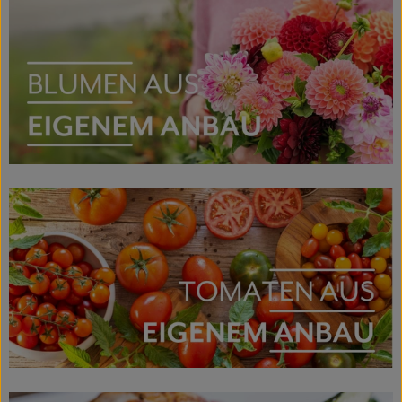
Fleisch & Fisch
Bäckerei
Vorratskammer
Süßes & Salziges
Getränke
Drogerie