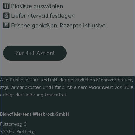
1️⃣ BioKiste auswählen
2️⃣ Lieferintervall festlegen
3️⃣ Frische genießen. Rezepte inklusive!
Zur 4+1 Aktion!
Alle Preise in Euro und inkl. der gesetzlichen Mehrwertsteuer,
zzgl.
Versandkosten
und Pfand. Ab einem Warenwert von 30 €
erfolgt die Lieferung kostenfrei.
Biohof Mertens Wiesbrock GmbH
Flitterweg 6
33397 Rietberg