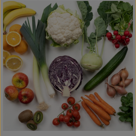
Fleisch & Fisch
Bäckerei
Vorratskammer
Süßes & Salziges
Getränke
Drogerie