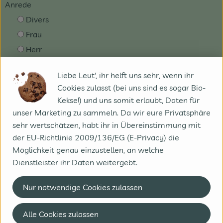
Anrede
Divers
Frau
Herr
Vorname
*
Liebe Leut', ihr helft uns sehr, wenn ihr
Cookies zulasst (bei uns sind es sogar Bio-
Kekse!) und uns somit erlaubt, Daten für
Nachname
*
unser Marketing zu sammeln. Da wir eure Privatsphäre
sehr wertschätzen, habt ihr in Übereinstimmung mit
der EU-Richtlinie 2009/136/EG (E-Privacy) die
Möglichkeit genau einzustellen, an welche
Straße + Hausnummer
*
Dienstleister ihr Daten weitergebt.
Nur notwendige Cookies zulassen
Ort
*
Alle Cookies zulassen