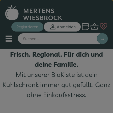
Warenk
Registrieren
Anmelden
Link
Mobiles Menu öffnen oder sch
Such
Frisch. Regional. Für dich und
BioKisten
deine Familie.
Angebote
Mit unserer BioKiste ist dein
Kühlschrank immer gut gefüllt. Ganz
BioKisten
ohne Einkaufsstress.
Gemüse & Obst
Kühlprodukte