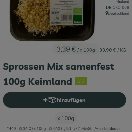
Bioland
Fleisch & Fisch
, Kontrollstelle:
DE-ÖKO-006
Deutschland
, Herkunft:
Bäckerei
Vorratskammer
Süßes & Salziges
3,39 €
/ x 100g
33,90 €
/ KG
Getränke
Sprossen Mix samenfest
Drogerie
100g Keimland
hinzufügen
Produkt zum Warenkorb hinzuf
x 100g
#440
3,39 €
/ x 100g
33,90 €
/ KG
7% MwSt
Handelsklasse II