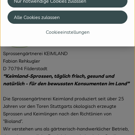
Nur notwendige Cookies zulassen
Hersteller: Keimland
Alle Cookies zulassen
Deutschland
Cookieeinstellungen
Sprossengärtnerei KEIMLAND
Fabian Rehkugler
D 70794 Filderstadt
“Keimland-Sprossen, täglich frisch, gesund und
natürlich - für den bewussten
Konsumenten im Land”
Die Sprossengärtnerei Keimland produziert seit über 25
Jahren vor den Toren Stuttgarts ökologisch erzeugte
Sprossen und Keimlingen nach den Richtlinien von
“Bioland”.
Wir verstehen uns als gärtnerisch-handwerklicher Betrieb,