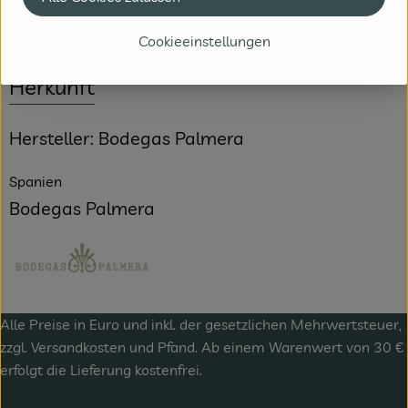
Cookieeinstellungen
Herkunft
Hersteller: Bodegas Palmera
Spanien
Bodegas Palmera
Alle Preise in Euro und inkl. der gesetzlichen Mehrwertsteuer,
zzgl.
Versandkosten
und Pfand. Ab einem Warenwert von 30 €
erfolgt die Lieferung kostenfrei.