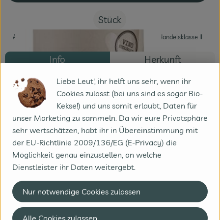
Stück
#386
13,95 €
/ Stück
18,60 €
/ l
19% MwSt
Handelsklasse II
Info
Herkunft
Liebe Leut', ihr helft uns sehr, wenn ihr
Info
Cookies zulasst (bei uns sind es sogar Bio-
Kekse!) und uns somit erlaubt, Daten für
Klassisch würziger Syrah mit viel Konzentration
unser Marketing zu sammeln. Da wir eure Privatsphäre
sehr wertschätzen, habt ihr in Übereinstimmung mit
der EU-Richtlinie 2009/136/EG (E-Privacy) die
Produktinformationen
Möglichkeit genau einzustellen, an welche
Dienstleister ihr Daten weitergebt.
Zutaten
Nur notwendige Cookies zulassen
Produktdatenblatt
Alle Cookies zulassen