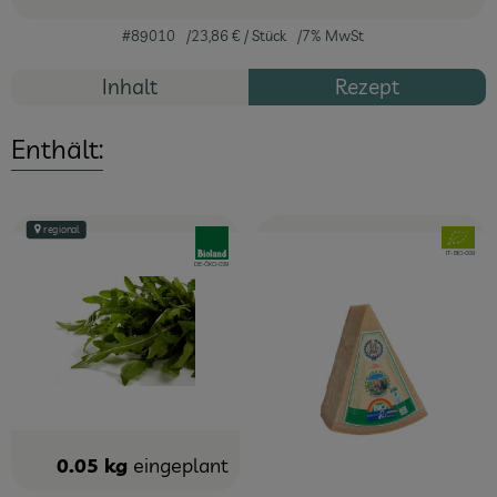
#89010
23,86 €
/ Stück
7% MwSt
Inhalt
Rezept
Enthält:
regional
, Verband:
, Verband
, Kontrollstelle:
IT-BIO-009
, Kontrollstelle:
DE-ÖKO-039
0.05 kg
eingeplant