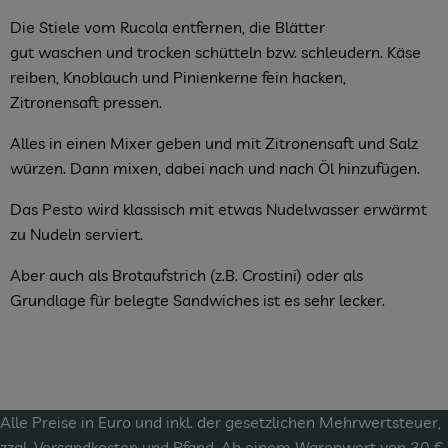
Die Stiele vom Rucola entfernen, die Blätter
gut waschen und trocken schütteln bzw. schleudern. Käse
reiben, Knoblauch und Pinienkerne fein hacken,
Zitronensaft pressen.
Alles in einen Mixer geben und mit Zitronensaft und Salz
würzen. Dann mixen, dabei nach und nach Öl hinzufügen.
Das Pesto wird klassisch mit etwas Nudelwasser erwärmt
zu Nudeln serviert.
Aber auch als Brotaufstrich (z.B. Crostini) oder als
Grundlage für belegte Sandwiches ist es sehr lecker.
Alle Preise in Euro und inkl. der gesetzlichen Mehrwertsteuer,
zzgl.
Versandkosten
und Pfand. Ab einem Warenwert von 30 €