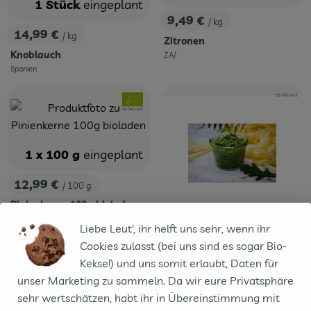
1 Stück
eingeplant
9,49 €
/ kg
, Preis:
14,99 €
/ kg
Zitronen
, Preis:
Knoblauch
ZA/
, Herkunft:
Spanien
, Herkunft:
, Kontrollstelle:
, Verband:
DE-ÖKO-072
, Kontrollstelle:
DE-ÖKO-001
1 x 100 g
eingeplant
12,99 €
/ 100 g
, Preis:
Pinienkerne 100g bioladen
, Referenzpreis:
DV
129,90 €
/ 1kg
, Herkunft:
Liebe Leut', ihr helft uns sehr, wenn ihr
1 Stück
eingeplant
Cookies zulasst (bei uns sind es sogar Bio-
1,00 €
Kekse!) und uns somit erlaubt, Daten für
/ Stück
, Preis:
unser Marketing zu sammeln. Da wir eure Privatsphäre
Rezeptkarte Rucola Pesto
sehr wertschätzen, habt ihr in Übereinstimmung mit