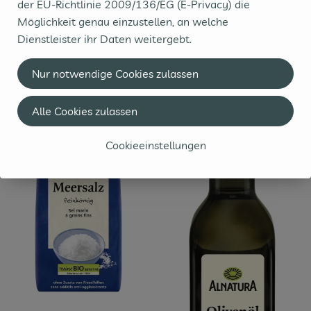
Aus deinem Vorrat: (Nicht Teil der Kochbox)
der EU-Richtlinie 2009/136/EG (E-Privacy) die
Möglichkeit genau einzustellen, an welche
Dienstleister ihr Daten weitergebt.
Vorrat einzeln in den Warenkorb
Nur notwendige Cookies zulassen
, Verband:
, Verband
, Kontrollstelle:
, Kontrollstelle
DE-ÖKO
IT-BIO
Alle Cookies zulassen
Cookieeinstellungen