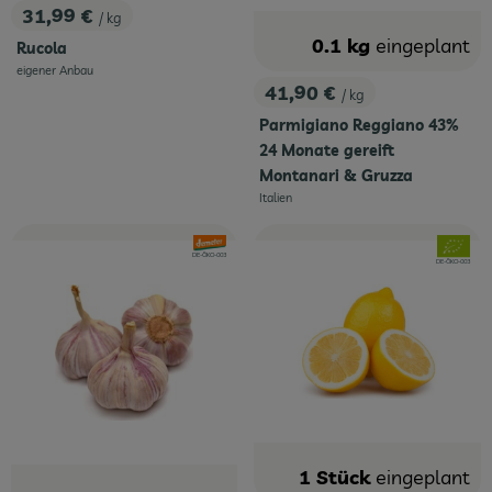
31,99 €
/ kg
, Preis:
0.1 kg
eingeplant
Rucola
eigener Anbau
, Herkunft:
41,90 €
/ kg
, Preis:
Parmigiano Reggiano 43%
24 Monate gereift
Montanari & Gruzza
Italien
, Herkunft:
, Verband:
, Verband
, Kontrollstelle:
DE-ÖKO-003
, Kontrollstelle:
DE-ÖKO-003
1 Stück
eingeplant