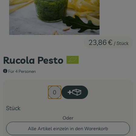
Fleisch & Fisch
Bäckerei
Vorratskammer
23,86 €
/ Stück
Süßes & Salziges
Rucola Pesto
Getränke
Für 4 Personen
Drogerie
Produkt zum Warenkorb hin
Anzahl
Stück
Oder
Alle Artikel einzeln in den Warenkorb