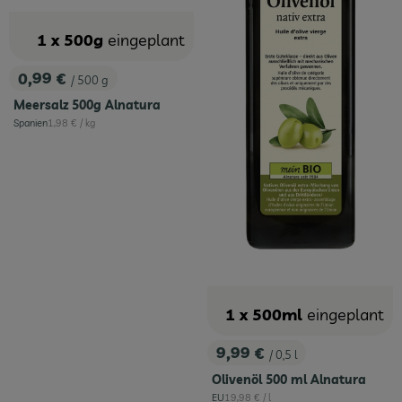
1 x 500g
eingeplant
0,99 €
/ 500 g
, Preis:
Meersalz 500g Alnatura
, Referenzpreis:
Spanien
1,98 €
/ kg
, Herkunft:
1 x 500ml
eingeplant
9,99 €
/ 0,5 l
, Preis:
Olivenöl 500 ml Alnatura
, Referenzpreis:
EU
19,98 €
/ l