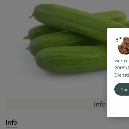
wertsc
2009/1
Dienstl
Nur
Info
Info