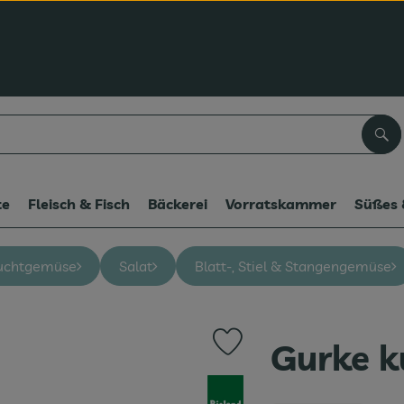
Suc
te
Fleisch & Fisch
Bäckerei
Vorratskammer
Süßes 
uchtgemüse
Salat
Blatt-, Stiel & Stangengemüse
Gurke k
Produkt zu Favouriten hinzufüg
, Verband: