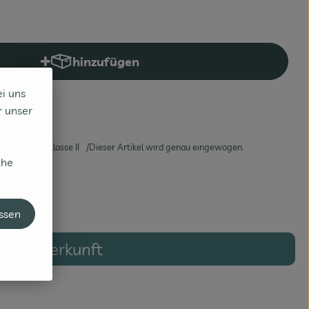
hinzufügen
Produkt zum Warenkorb hinzufügen
ei uns
r unser
St
Handelsklasse II
Dieser Artikel wird genau eingewogen.
che
assen
Herkunft