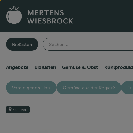
BioKisten
Angebote
BioKisten
Gemüse & Obst
Kühlproduk
Vom eigenen Hof
Gemüse aus der Region
Fr
regional