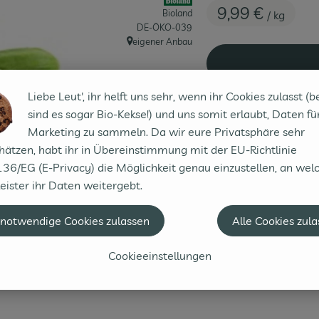
9,99 €
Bioland
/ kg
, Kontrollstelle:
DE-ÖKO-039
eigener Anbau
, Herkunft:
Liebe Leut', ihr helft uns sehr, wenn ihr Cookies zulasst (b
sind es sogar Bio-Kekse!) und uns somit erlaubt, Daten fü
Marketing zu sammeln. Da wir eure Privatsphäre sehr
hätzen, habt ihr in Übereinstimmung mit der EU-Richtlinie
#39
9,99 €
/ kg
7% Mw
36/EG (E-Privacy) die Möglichkeit genau einzustellen, an wel
eister ihr Daten weitergebt.
 notwendige Cookies zulassen
Alle Cookies zul
Cookieeinstellungen