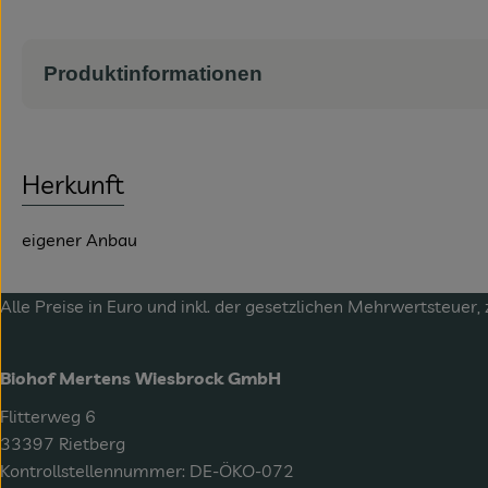
Produktinformationen
Herkunft
eigener Anbau
Alle Preise in Euro und inkl. der gesetzlichen Mehrwertsteuer, 
Biohof Mertens Wiesbrock GmbH
Flitterweg 6
33397 Rietberg
Kontrollstellennummer: DE-ÖKO-072