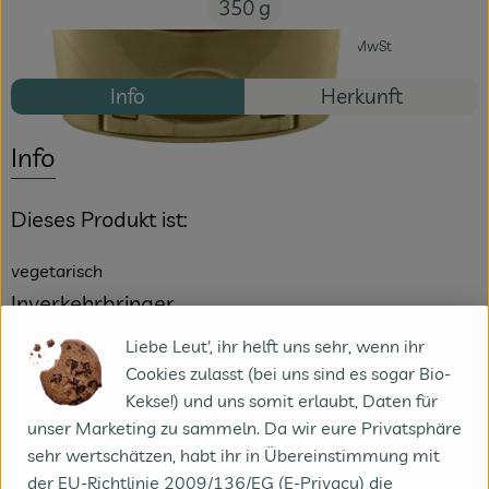
350 g
#8209
3,49 €
/ 350 g
9,97 €
/ kg
7% MwSt
Info
Herkunft
Info
Dieses Produkt ist:
vegetarisch
Inverkehrbringer
Liebe Leut', ihr helft uns sehr, wenn ihr
Alnatura Produktions- und Handels GmbH, Mahatma-
Cookies zulasst (bei uns sind es sogar Bio-
Gandhi-Straße 7, DE-64295 Darmstadt
Kekse!) und uns somit erlaubt, Daten für
Nährwerttabelle
unser Marketing zu sammeln. Da wir eure Privatsphäre
sehr wertschätzen, habt ihr in Übereinstimmung mit
100g
der EU-Richtlinie 2009/136/EG (E-Privacy) die