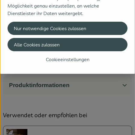
Energie
0 kJ
Möglichkeit genau einzustellen, an welche
0 kcal
Dienstleister ihr Daten weitergebt.
Fett
0.0 g
Nur notwendige Cookies zulassen
davon gesättigte Fettsäuren
0.0 g
Kohlenhydrate
0.0 g
Alle Cookies zulassen
davon Zucker
0.0 g
Eiweiß
0.0 g
Cookieeinstellungen
Salz
0.0 g
Produktinformationen
Verwendet oder empfohlen bei