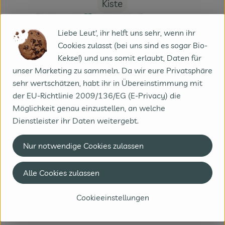
Kiste
#70475
7,85 €
/ Kiste
1,31 €
/ l
19% MwSt
Handelsklasse II
Mehrweg
Liebe Leut', ihr helft uns sehr, wenn ihr
Cookies zulasst (bei uns sind es sogar Bio-
Info
Herkunft
Kekse!) und uns somit erlaubt, Daten für
unser Marketing zu sammeln. Da wir eure Privatsphäre
Info
sehr wertschätzen, habt ihr in Übereinstimmung mit
der EU-Richtlinie 2009/136/EG (E-Privacy) die
Möglichkeit genau einzustellen, an welche
Dienstleister ihr Daten weitergebt.
Produktinformationen
Nur notwendige Cookies zulassen
Zutaten
Alle Cookies zulassen
Cookieeinstellungen
Produktdatenblatt