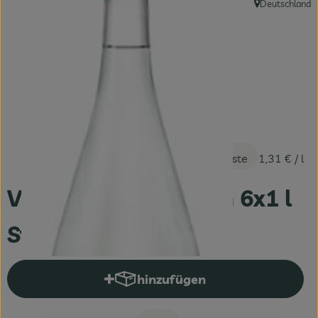
Deutschland
, Herkunft:
Fleisch & Fisch
Bäckerei
Vorratskammer
Süßes & Salziges
Getränke
7,85 €
/ Kiste
1,31 €
/ l
Drogerie
VPE Wasser medium 6x1 l
St. Leonhardsquelle
hinzufügen
Produkt zum Warenkorb hinzuf