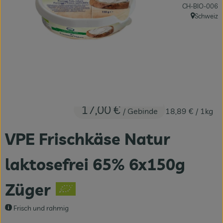
, Kontrollstelle:
CH-BIO-006
Fleisch & Fisch
Schweiz
, Herkunft:
Bäckerei
Vorratskammer
Süßes & Salziges
Getränke
17,00 €
/ Gebinde
18,89 €
/ 1kg
Drogerie
VPE Frischkäse Natur
laktosefrei 65% 6x150g
Züger
Frisch und rahmig