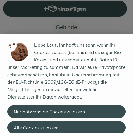
hinzufügen
Produkt zum Warenkorb hinzuf
Gebinde
#7697
17,00 €
/ Gebinde
18,89 €
/ 1kg
7% MwSt
Handelsklasse II
Liebe Leut', ihr helft uns sehr, wenn ihr
Cookies zulasst (bei uns sind es sogar Bio-
Info
Herkunft
Kekse!) und uns somit erlaubt, Daten für
unser Marketing zu sammeln. Da wir eure Privatsphäre
Info
sehr wertschätzen, habt ihr in Übereinstimmung mit
der EU-Richtlinie 2009/136/EG (E-Privacy) die
Frisch und rahmig
Möglichkeit genau einzustellen, an welche
Dienstleister ihr Daten weitergebt.
Produktinformationen
Nur notwendige Cookies zulassen
Alle Cookies zulassen
Zutaten