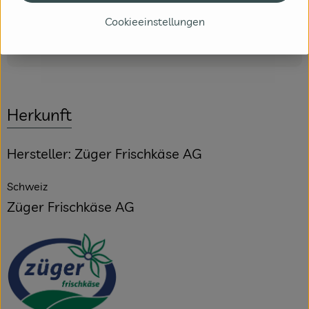
Cookieeinstellungen
Produktdatenblatt
Herkunft
Hersteller: Züger Frischkäse AG
Schweiz
Züger Frischkäse AG