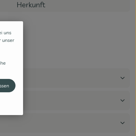
Herkunft
ei uns
r unser
che
assen