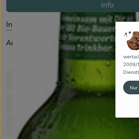
Info
Info
Artikelbeschreibung
wertsc
2009/1
Dienstl
Produktinformationen
Nur
Zutaten
Nährwert-Info