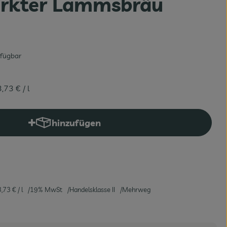
rkter Lammsbräu
rfügbar
3,73 €
/ l
hinzufügen
Produkt zum Warenkorb hinzufügen
3,73 €
/ l
19% MwSt
Handelsklasse II
Mehrweg