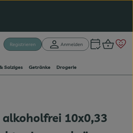
Warenk
L
Registrieren
Anmelden
hen
& Salziges
Getränke
Drogerie
 alkoholfrei 10x0,33
n