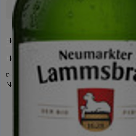
Produktdatenblatt
Herkunft
Hersteller: Neumarkter Lammsbräu
D-92318 Neumarkt/Opf. Deutschland
Neumarkter Lammsbräu