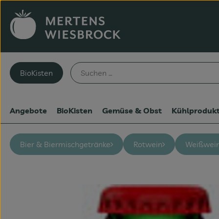
BioKisten
Angebote
BioKisten
Gemüse & Obst
Kühlproduk
Bier & Biermischgetränke
Rotwein
Weißwei