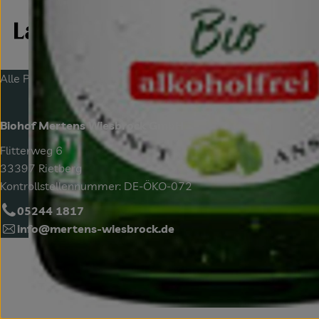
Alle Preise in Euro und inkl. der gesetzlichen Mehrwertsteuer, 
Biohof Mertens Wiesbrock GmbH
Flitterweg 6
33397 Rietberg
Kontrollstellennummer: DE-ÖKO-072
05244 1817
info@mertens-wiesbrock.de