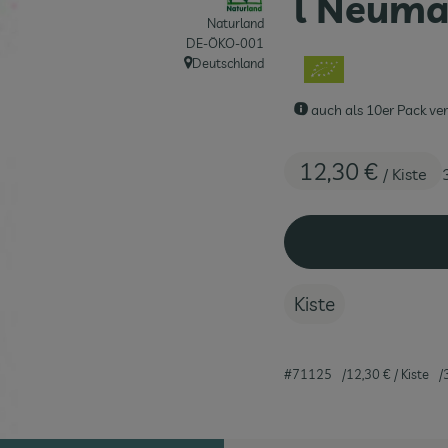
l Neuma
Naturland
, Kontrollstelle:
DE-ÖKO-001
Deutschland
, Herkunft:
auch als 10er Pack ve
12,30 €
/ Kiste
Kiste
#71125
12,30 €
/ Kiste