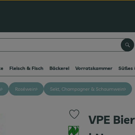
Suc
te
Fleisch & Fisch
Bäckerei
Vorratskammer
Süßes 
n
Roséwein
Sekt, Champagner & Schaumwein
VPE Bier
Produkt zu Favouriten hinzufüge
, Verband: