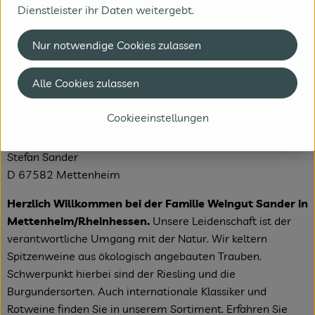
Dienstleister ihr Daten weitergebt.
Herkunft
Nur notwendige Cookies zulassen
Hersteller: Sander – ökologische Weine
Alle Cookies zulassen
Deutschland
Cookieeinstellungen
Familie Sander
Stefan Sander
D 67582 Mettenheim
Herzlich Willkommen bei der Familie Weingut Sander in
Mettenheim/Rheinhessen.
Unsere Leidenschaft ist der
verantwortliche Umgang mit der Natur. Wir keltern
Spitzenweine aus ökologisch angebauten Trauben.
Schwerpunkt hierbei sind der Riesling und die
Burgundersorten. Auch internationale Klassiker und
Rotweine finden Sie in unserem Sortiment. Erfahren Sie