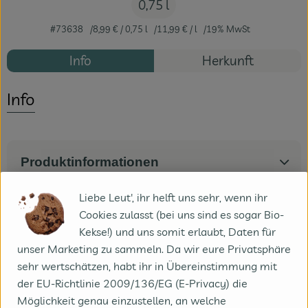
0,75 l
#73638
8,99 €
/ 0,75 l
11,99 €
/ l
19% MwSt
Info
Herkunft
Info
Produktinformationen
Liebe Leut', ihr helft uns sehr, wenn ihr
Zutaten
Cookies zulasst (bei uns sind es sogar Bio-
Kekse!) und uns somit erlaubt, Daten für
unser Marketing zu sammeln. Da wir eure Privatsphäre
Produktdatenblatt
sehr wertschätzen, habt ihr in Übereinstimmung mit
der EU-Richtlinie 2009/136/EG (E-Privacy) die
Möglichkeit genau einzustellen, an welche