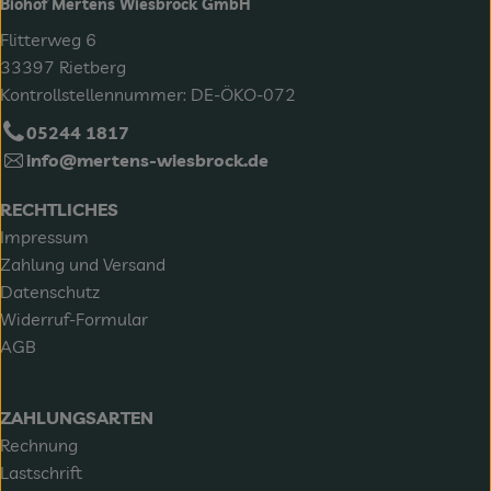
Biohof Mertens Wiesbrock GmbH
Flitterweg 6
33397 Rietberg
Kontrollstellennummer: DE-ÖKO-072
05244 1817
info@mertens-wiesbrock.de
RECHTLICHES
Impressum
Zahlung und Versand
Datenschutz
Widerruf-Formular
AGB
ZAHLUNGSARTEN
Rechnung
Lastschrift