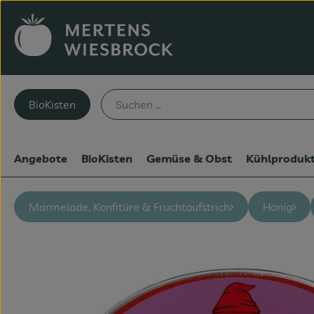
BioKisten
Angebote
BioKisten
Gemüse & Obst
Kühlproduk
Marmelade, Konfitüre & Fruchtaufstrich
Honig