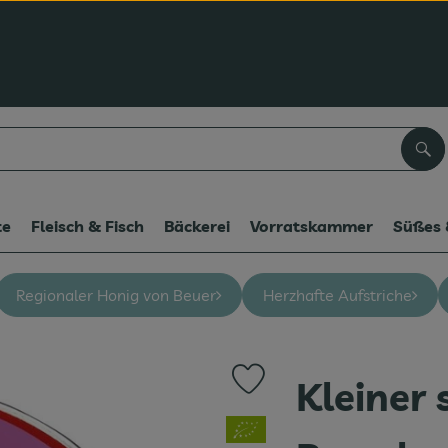
Suc
te
Fleisch & Fisch
Bäckerei
Vorratskammer
Süßes 
Regionaler Honig von Beuer
Herzhafte Aufstriche
Kleiner 
Produkt zu Favouriten hinzufüg
, Verband: