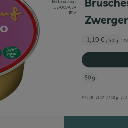
Brusche
EG-kontrolliert
, Kontrollstelle:
DE-ÖKO-024
DV
Zwerge
, Herkunft:
1,19 €
/ 50 g
23
50 g
#7378
1,19 €
/ 50 g
23