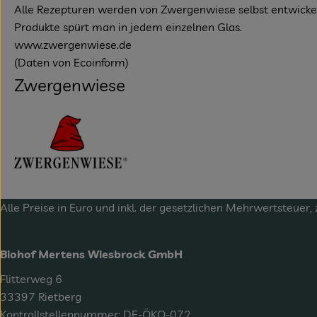
Alle Rezepturen werden von Zwergenwiese selbst entwickelt 
Produkte spürt man in jedem einzelnen Glas.
www.zwergenwiese.de
(Daten von Ecoinform)
Zwergenwiese
Alle Preise in Euro und inkl. der gesetzlichen Mehrwertsteuer, 
Biohof Mertens Wiesbrock GmbH
Flitterweg 6
33397 Rietberg
Kontrollstellennummer: DE-ÖKO-072