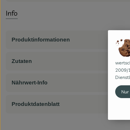
Info
Produktinformationen
Zutaten
wertsc
2009/1
Dienstl
Nährwert-Info
Nur
Produktdatenblatt