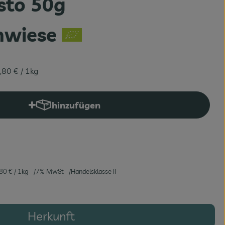
sto 50g
nwiese
,80 €
/ 1kg
hinzufügen
Produkt zum Warenkorb hinzufügen
,80 €
/ 1kg
7% MwSt
Handelsklasse II
Herkunft