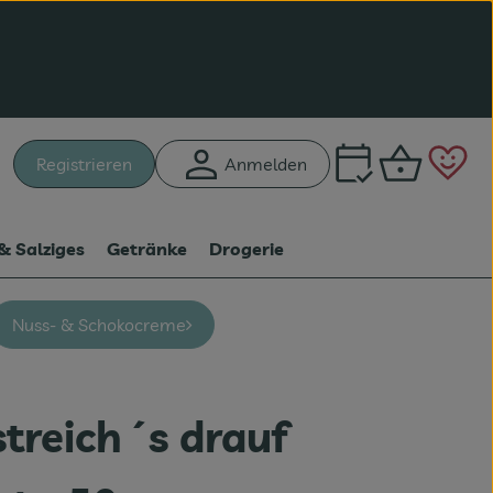
Warenk
L
Registrieren
Anmelden
hen
& Salziges
Getränke
Drogerie
Nuss- & Schokocreme
streich´s drauf
en