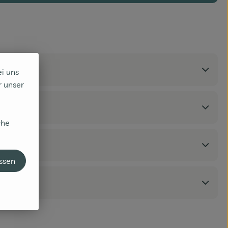
ei uns
r unser
che
assen