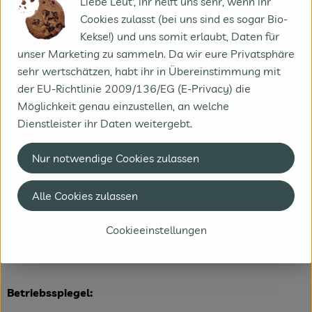
Liebe Leut', ihr helft uns sehr, wenn ihr
Die Verarbeitung (Rind-, Schwein-, Lamm- und
Cookies zulasst (bei uns sind es sogar Bio-
Geflügelfleisch) und die Endkontrolle aller Erzeugnisse
Kekse!) und uns somit erlaubt, Daten für
geschehen nach
unser Marketing zu sammeln. Da wir eure Privatsphäre
wie vor inmitten unseres Naturland zertifizierten Biohofes.
sehr wertschätzen, habt ihr in Übereinstimmung mit
der EU-Richtlinie 2009/136/EG (E-Privacy) die
Seit August 2010 sind der Biohof Bakenhus und die
Möglichkeit genau einzustellen, an welche
Bakenhus Biofleisch GmbH
Dienstleister ihr Daten weitergebt.
nach dem Eco-Management and Audit Scheme (EMAS)
Nur notwendige Cookies zulassen
validiert.
Die aktuellen Umwelterklärungen können Sie auf unseren
Alle Cookies zulassen
Homepages einsehen.
Cookieeinstellungen
Betriebsspiegel
: