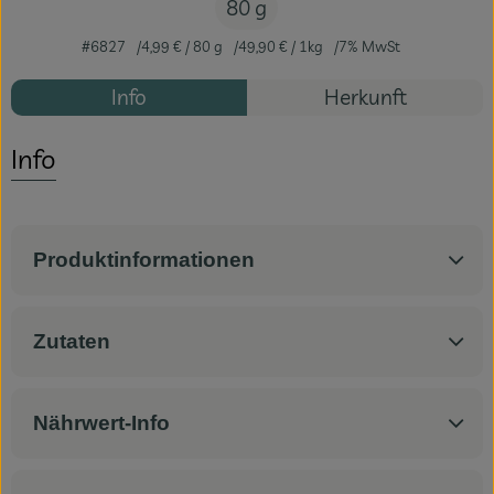
80 g
#6827
4,99 €
/ 80 g
49,90 €
/ 1kg
7% MwSt
Info
Herkunft
Info
Produktinformationen
Zutaten
Nährwert-Info