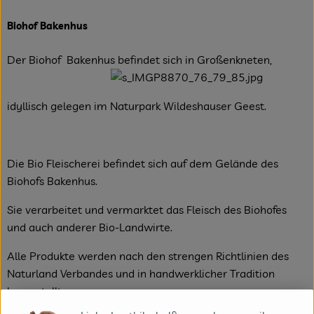
Biohof Bakenhus
Der Biohof Bakenhus befindet sich in Großenkneten,
idyllisch gelegen im Naturpark Wildeshauser Geest.
Die Bio Fleischerei befindet sich auf dem Gelände des
Biohofs Bakenhus.
Sie verarbeitet und vermarktet das Fleisch des Biohofes
und auch anderer Bio-Landwirte.
Alle Produkte werden nach den strengen Richtlinien des
Naturland Verbandes und in handwerklicher Tradition
hergestellt.