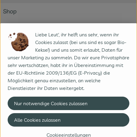
Fleisch & Fisch
Shop
Bäckerei
Angebote
Vorratskammer
BioKisten
Liebe Leut', ihr helft uns sehr, wenn ihr
Gemüse
Cookies zulasst (bei uns sind es sogar Bio-
Süßes & Salziges
Obst
Kekse!) und uns somit erlaubt, Daten für
Kühlprodukte
unser Marketing zu sammeln. Da wir eure Privatsphäre
Getränke
Fleisch & Fisch
sehr wertschätzen, habt ihr in Übereinstimmung mit
Bäckerei
Drogerie
der EU-Richtlinie 2009/136/EG (E-Privacy) die
Vorratskammer
Möglichkeit genau einzustellen, an welche
Getränke
Dienstleister ihr Daten weitergebt.
Drogerie
Nur notwendige Cookies zulassen
Alle Cookies zulassen
Alle Preise in Euro und inkl. der gesetzlichen Mehrwertsteuer,
Cookieeinstellungen