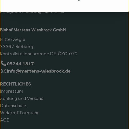
zzgl.
Versandkosten
und Pfand. Ab einem Warenwert von 30 €
erfolgt die Lieferung kostenfrei.
Biohof Mertens Wiesbrock GmbH
Flitterweg 6
33397 Rietberg
Kontrollstellennummer: DE-ÖKO-072
05244 1817
info@mertens-wiesbrock.de
RECHTLICHES
Impressum
Zahlung und Versand
Datenschutz
Widerruf-Formular
AGB