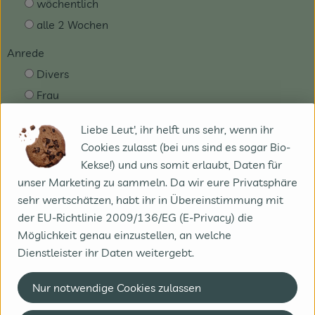
wöchentlich
alle 2 Wochen
Anrede
Divers
Frau
Herr
Liebe Leut', ihr helft uns sehr, wenn ihr
Vorname
*
Cookies zulasst (bei uns sind es sogar Bio-
Kekse!) und uns somit erlaubt, Daten für
unser Marketing zu sammeln. Da wir eure Privatsphäre
sehr wertschätzen, habt ihr in Übereinstimmung mit
Nachname
*
der EU-Richtlinie 2009/136/EG (E-Privacy) die
Möglichkeit genau einzustellen, an welche
Dienstleister ihr Daten weitergebt.
Straße + Hausnummer
*
Nur notwendige Cookies zulassen