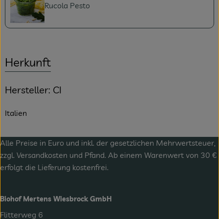
Rucola Pesto
Herkunft
Hersteller: CI
Italien
Alle Preise in Euro und inkl. der gesetzlichen Mehrwertsteuer,
zzgl.
Versandkosten
und Pfand. Ab einem Warenwert von 30 €
erfolgt die Lieferung kostenfrei.
Biohof Mertens Wiesbrock GmbH
Flitterweg 6