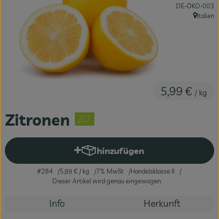
, Kontrollstelle:
DE-ÖKO-003
Fleisch & Fisch
Italien
, Herkunft
Bäckerei
Vorratskammer
Süßes & Salziges
5,99 €
/ kg
Getränke
Zitronen
Drogerie
hinzufügen
Produkt zum Warenkorb hinzuf
#284
5,99 €
/ kg
7% MwSt
Handelsklasse II
Dieser Artikel wird genau eingewogen.
Info
Herkunft