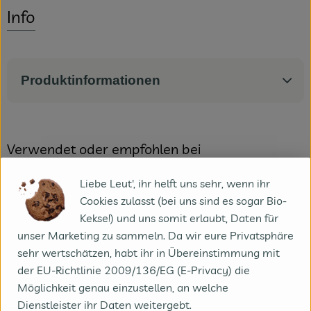
Info
Produktinformationen
Verwendet oder empfohlen bei
Liebe Leut', ihr helft uns sehr, wenn ihr
Cookies zulasst (bei uns sind es sogar Bio-
Fenchel Risotto mit Parmesan
Kekse!) und uns somit erlaubt, Daten für
unser Marketing zu sammeln. Da wir eure Privatsphäre
sehr wertschätzen, habt ihr in Übereinstimmung mit
der EU-Richtlinie 2009/136/EG (E-Privacy) die
Kohlrabi Salat
Möglichkeit genau einzustellen, an welche
Dienstleister ihr Daten weitergebt.