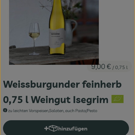
Fleisch & Fisch
Bäckerei
Vorratskammer
Süßes & Salziges
Getränke
9,00 €
/ 0,75 l
Drogerie
Weissburgunder feinherb
0,75 l Weingut Isegrim
zu leichten Vorspeisen,Salaten, auch Pasta/Pesto
hinzufügen
Produkt zum Warenkorb hinzuf