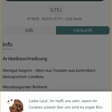
0,75 l
#73628
9,00 €
/ 0,75 l
19% MwSt
Info
Herkunft
Info
Artikelbeschreibung
Weingut Isegrim - Wein aus Trauben aus kontrolliert
ökologischem Landbau
Weissburgunder feinherb
Beschreibung:
Liebe Leut', ihr helft uns sehr, wenn ihr
Cookies zulasst (bei uns sind es sogar Bio-
Weissburgunder sind in der Regel eher verhalten in der