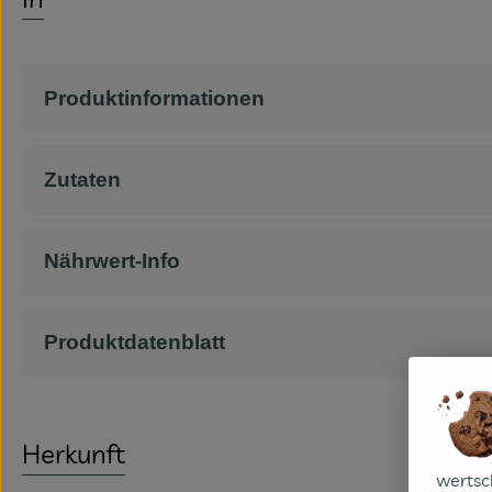
Produktinformationen
Zutaten
Nährwert-Info
Produktdatenblatt
Herkunft
wertsc