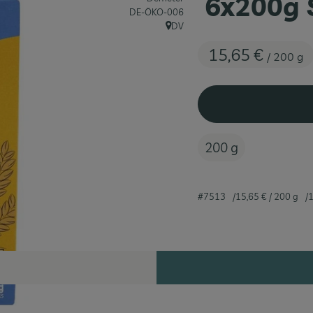
6x200g 
, Kontrollstelle:
DE-ÖKO-006
DV
, Herkunft:
15,65 €
/ 200 g
200 g
#7513
15,65 €
/ 200 g
1