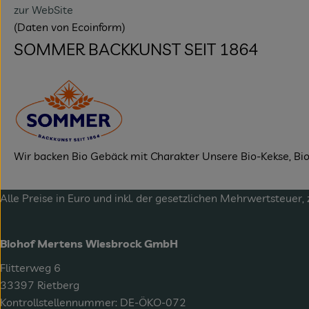
zur WebSite
(Daten von Ecoinform)
SOMMER BACKKUNST SEIT 1864
Wir backen Bio Gebäck mit Charakter Unsere Bio-Kekse, Bi
Alle Preise in Euro und inkl. der gesetzlichen Mehrwertsteuer, 
Biohof Mertens Wiesbrock GmbH
Flitterweg 6
33397 Rietberg
Kontrollstellennummer: DE-ÖKO-072