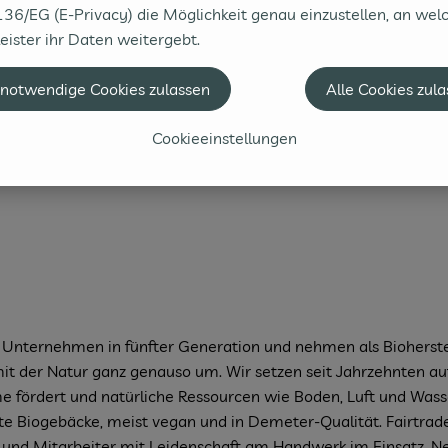
36/EG (E-Privacy) die Möglichkeit genau einzustellen, an wel
eister ihr Daten weitergebt.
 notwendige Cookies zulassen
Alle Cookies zul
Cookieeinstellungen
Unternehmen in fünfter Generation und nehmen als Bioherste
t der Natur ganz genauso um. Wir setzen seit Jahrzehnten auf 
eme fördert und natürliche Ressourcen wie Boden, Luft und Was
ste Biogebäcke, meist vegan und in Demeter-Qualität. Fairtra
n und Mitarbeiter mit Leidenschaft am Handwerk im Einsatz. N