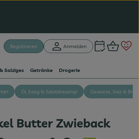
Warenk
L
Registrieren
Anmelden
hen
& Salziges
Getränke
Drogerie
hte
Öl, Essig & Salatdressing
Gewürze, Salz & Brüh
kel Butter Zwieback
n