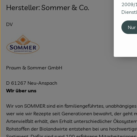
2009/1
Hersteller: Sommer & Co.
Dienstl
DV
Nur
Praum & Sommer GmbH
D 61267 Neu-Anspach
Wir über uns
Wir von SOMMER sind ein familiengeführtes, unabhängiges 
wer wie wir Rezepte seit Generationen bewahrt, der geht mi
Artenvielfalt erhält, den Erhalt unterschiedlicher Ökosyst
Rohstoffen der Biolandwirte entstehen bei uns hochwertig
Sortiment. Dafür sind rund 100 erfahrene Mitarbeiterinne