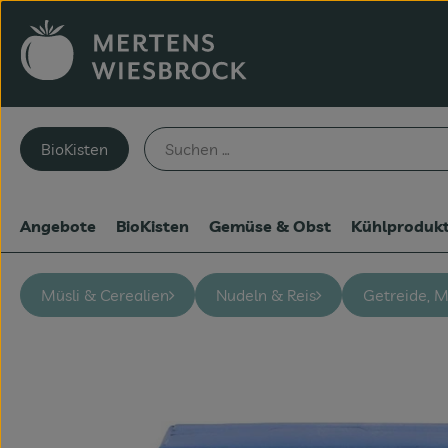
BioKisten
Angebote
BioKisten
Gemüse & Obst
Kühlproduk
Müsli & Cerealien
Nudeln & Reis
Getreide, M