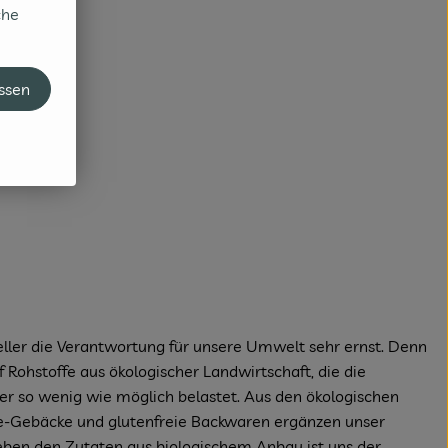
che
assen
ller die Verantwortung für unsere Umwelt sehr ernst. Denn
Rohstoffe aus ökologischer Landwirtschaft, die die
ser so wenig wie möglich belastet. Aus den ökologischen
de-Gebäcke und glutenfreie Backwaren ergänzen unser
eben den Zutaten aus biologischem Anbau ist uns der