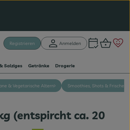
Warenk
L
Registrieren
Anmelden
hen
& Salziges
Getränke
Drogerie
ane & Vegetarische Altern
Smoothies, Shots & Frische Sä
 kg (entspircht ca. 20
n