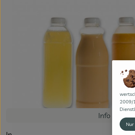
wertsc
2009/1
Dienstl
Info
Nur
Info