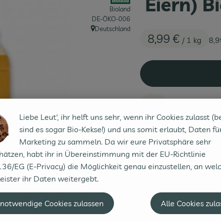
Eiern) 
Bioland
, Kontrollstelle:
DE-ÖKO-006
Deutschland
, Herkunft:
8,99 €
/ 1 kg
8,
1 kg
Liebe Leut', ihr helft uns sehr, wenn ihr Cookies zulasst (b
sind es sogar Bio-Kekse!) und uns somit erlaubt, Daten fü
#30546
8,99 €
/ 1 kg
8,
Marketing zu sammeln. Da wir eure Privatsphäre sehr
hätzen, habt ihr in Übereinstimmung mit der EU-Richtlinie
36/EG (E-Privacy) die Möglichkeit genau einzustellen, an wel
eister ihr Daten weitergebt.
 notwendige Cookies zulassen
Alle Cookies zul