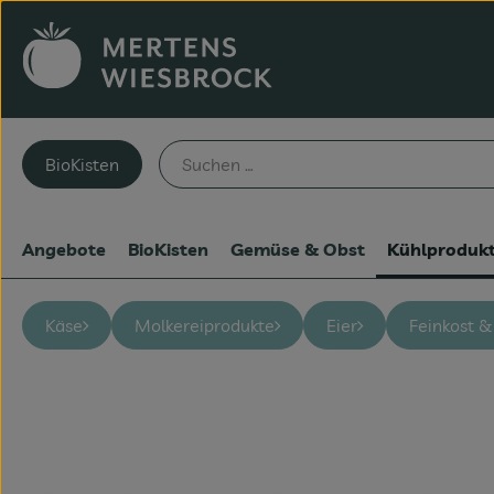
BioKisten
Angebote
BioKisten
Gemüse & Obst
Kühlproduk
Käse
Molkereiprodukte
Eier
Feinkost & 