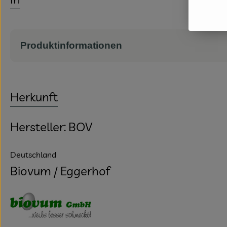
Produktinformationen
Herkunft
Hersteller: BOV
Deutschland
Biovum / Eggerhof