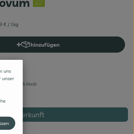
Biovum
99 €
/ 1kg
hinzufügen
Produkt zum Warenkorb hinzufügen
ei uns
r unser
99 €
/ 1kg
7% MwSt
che
Herkunft
assen