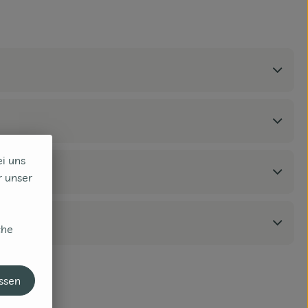
ei uns
r unser
che
assen