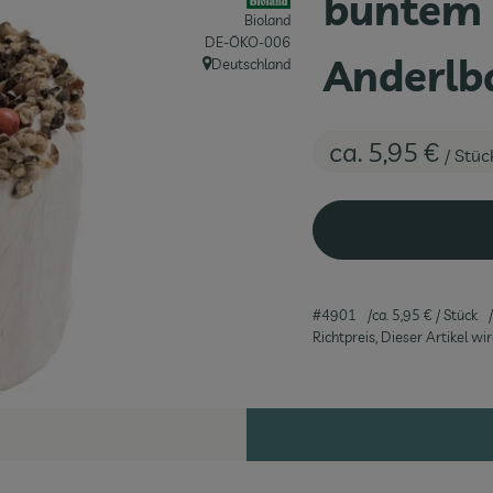
buntem 
Bioland
, Kontrollstelle:
DE-ÖKO-006
Anderlb
Deutschland
, Herkunft:
ca. 5,95 €
/ Stüc
#4901
ca. 5,95 €
/ Stück
Richtpreis,
Dieser Artikel w