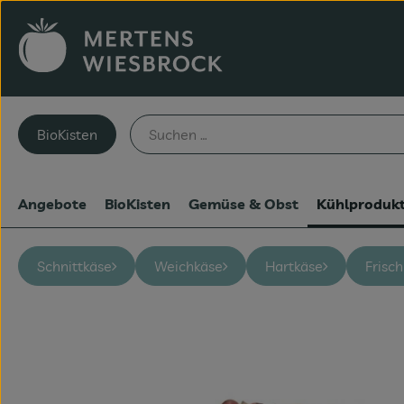
BioKisten
Angebote
BioKisten
Gemüse & Obst
Kühlproduk
Schnittkäse
Weichkäse
Hartkäse
Frisc