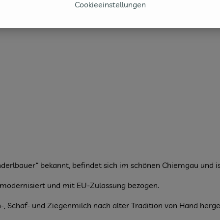
Cookieeinstellungen
rlbauer“ bekannt, befindet sich im schönen Chiemgau und ist
 modernisiert und mit EU-Zulassung bezogen.
, Schaf- und Ziegenmilch nach alter Tradition von Hand herges