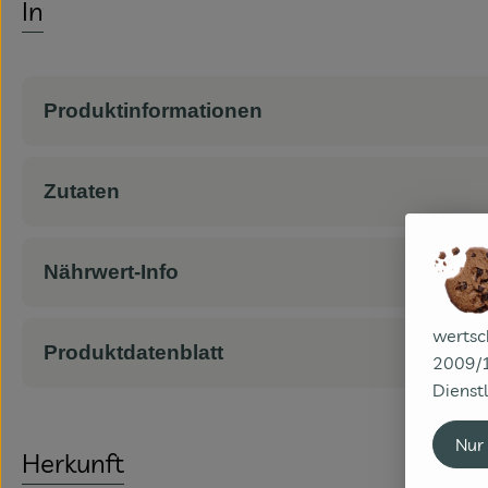
Info
Produktinformationen
Zutaten
Nährwert-Info
wertsc
Produktdatenblatt
2009/1
Dienstl
Nur
Herkunft