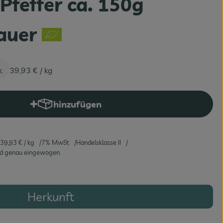
Pfeffer ca. 150g
auer
k
39,93 €
/ kg
hinzufügen
Produkt zum Warenkorb hinzufügen
39,93 €
/ kg
7% MwSt
Handelsklasse II
ird genau eingewogen.
Herkunft