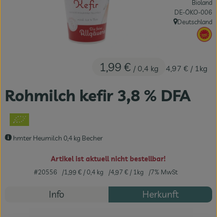
Bioland
Fleisch & Fisch
, Kontrollstelle:
DE-ÖKO-006
Deutschland
, Herkunft:
Bäckerei
, 
Vorratskammer
1,99 €
/ 0,4 kg
4,97 €
/ 1kg
Süßes & Salziges
Rohmilch kefir 3,8 % DFA
Getränke
Drogerie
hmter Heumilch 0,4 kg Becher
Artikel ist aktuell nicht bestellbar!
#20556
1,99 €
/ 0,4 kg
4,97 €
/ 1kg
7% MwSt
Info
Herkunft