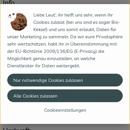
Info
Liebe Leut', ihr helft uns sehr, wenn ihr
hmter Heumilch 0,4 kg Becher
Cookies zulasst (bei uns sind es sogar Bio-
Kekse!) und uns somit erlaubt, Daten für
Produktinformationen
unser Marketing zu sammeln. Da wir eure Privatsphäre
sehr wertschätzen, habt ihr in Übereinstimmung mit
der EU-Richtlinie 2009/136/EG (E-Privacy) die
Zutaten
Möglichkeit genau einzustellen, an welche
Dienstleister ihr Daten weitergebt.
Nährwert-Info
Nur notwendige Cookies zulassen
Alle Cookies zulassen
Produktdatenblatt
Cookieeinstellungen