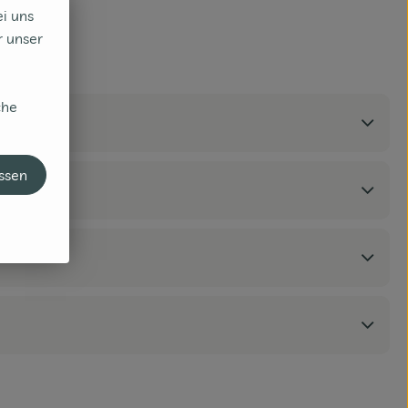
ei uns
r unser
che
assen