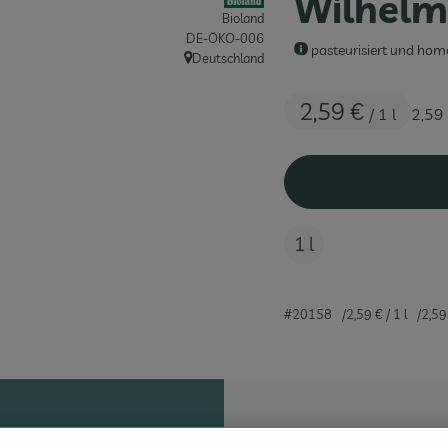
Wilhelm
Bioland
, Kontrollstelle:
DE-ÖKO-006
pasteurisiert und hom
Deutschland
, Herkunft:
2,59 €
/ 1 l
2,59
1 l
#20158
2,59 €
/ 1 l
2,59