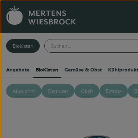
BioKisten
Angebote
BioKisten
Gemüse & Obst
Kühlproduk
Alles drin
Gemüse
Obst
Extras
B