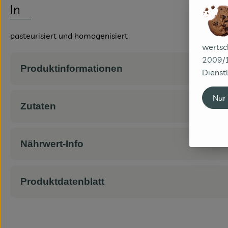
Info
pasteurisiert und homogenisiert
wertsc
2009/1
Produktinformationen
Dienstl
Nur
Zutaten
Nährwert-Info
Produktdatenblatt