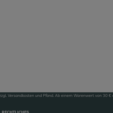
zzgl.
Versandkosten
und Pfand. Ab einem Warenwert von 30 € erf
RECHTLICHES