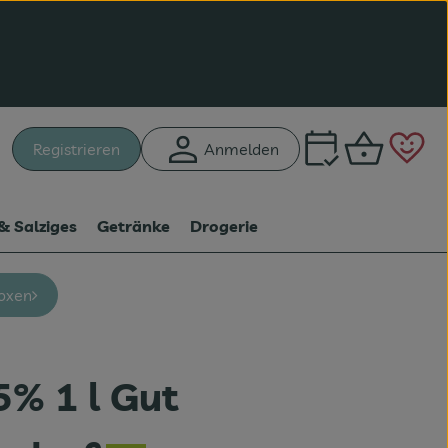
Warenk
L
Registrieren
Anmelden
hen
& Salziges
Getränke
Drogerie
oxen
5% 1 l Gut
n