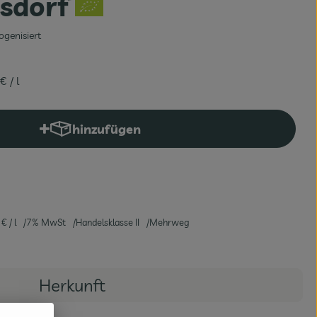
sdorf
ogenisiert
 €
/ l
hinzufügen
Produkt zum Warenkorb hinzufügen
 €
/ l
7% MwSt
Handelsklasse II
Mehrweg
Herkunft