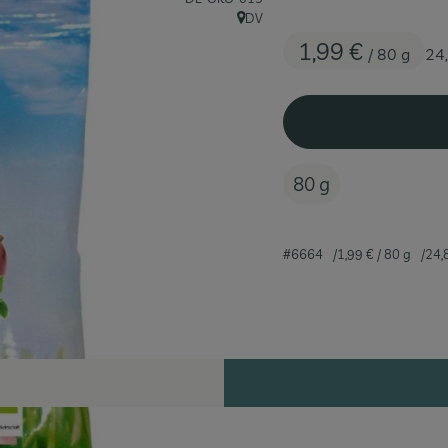
DV
, Herkunft:
1,99 €
/ 80 g
24
80 g
#6664
1,99 €
/ 80 g
24,