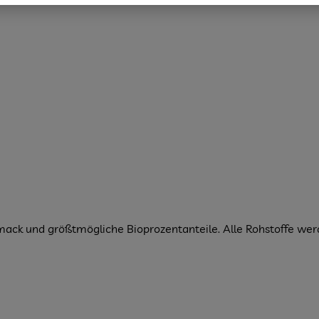
hmack und größtmögliche Bioprozentanteile. Alle Rohstoffe we