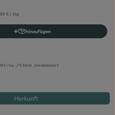
,88 €
/ 1kg
hinzufügen
Produkt zum Warenkorb hinzufügen
88 €
/ 1kg
7% MwSt
Handelsklasse II
Herkunft