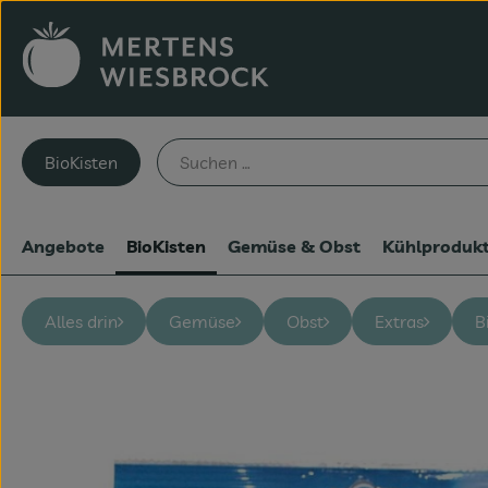
BioKisten
Angebote
BioKisten
Gemüse & Obst
Kühlproduk
Alles drin
Gemüse
Obst
Extras
B