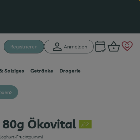
Warenk
L
Registrieren
Anmelden
hen
& Salziges
Getränke
Drogerie
oxen
i 80g Ökovital
n
te Joghurt-Fruchtgummi