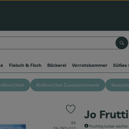
Suc
te
Fleisch & Fisch
Bäckerei
Vorratskammer
Süßes 
ioBüroObst
BioBüroObst Zusatzsortiment
Rezeptb
Jo Frutt
Produkt zu Favouriten hinzufüge
, Verband:
99
fruchtig locker leich
, Kontrollstelle:
DE-ÖKO-013