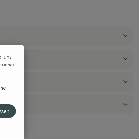
ei uns
r unser
che
assen