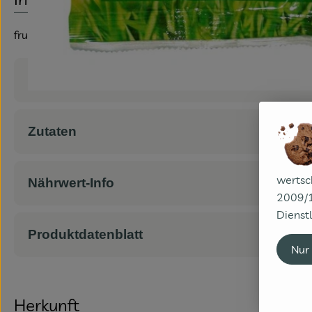
fruchtig locker leichte Joghurt-Fruchtgummi
Produktinformationen
Zutaten
wertsc
Nährwert-Info
2009/1
Dienstl
Produktdatenblatt
Nur
Herkunft