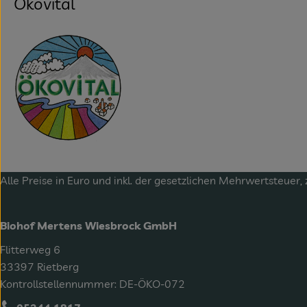
Ökovital
Alle Preise in Euro und inkl. der gesetzlichen Mehrwertsteuer, 
Biohof Mertens Wiesbrock GmbH
Flitterweg 6
33397 Rietberg
Kontrollstellennummer: DE-ÖKO-072