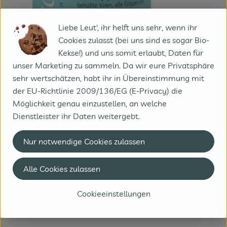
Info
Herkunft
Liebe Leut', ihr helft uns sehr, wenn ihr
Cookies zulasst (bei uns sind es sogar Bio-
Info
Kekse!) und uns somit erlaubt, Daten für
unser Marketing zu sammeln. Da wir eure Privatsphäre
sehr wertschätzen, habt ihr in Übereinstimmung mit
der EU-Richtlinie 2009/136/EG (E-Privacy) die
Produktinformationen
Möglichkeit genau einzustellen, an welche
Dienstleister ihr Daten weitergebt.
Produktdatenblatt
Nur notwendige Cookies zulassen
Alle Cookies zulassen
Herkunft
Cookieeinstellungen
Hersteller: SOT