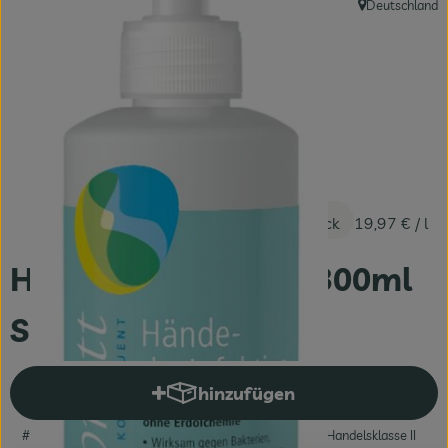
Deutschland
, Herkunft:
Fleisch & Fisch
Bäckerei
Vorratskammer
Süßes & Salziges
Getränke
5,99 €
/ Stück
19,97 €
/ l
Drogerie
Händedesinfektion 300ml
Sonett
hinzufügen
Produkt zum Warenkorb hinzuf
#71810
5,99 €
/ Stück
19,97 €
/ l
19% MwSt
Handelsklasse II