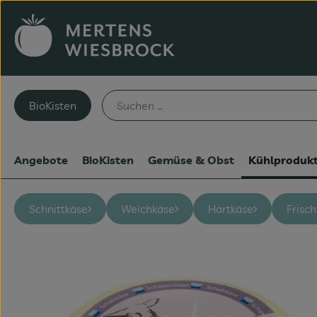
BioKisten
Angebote
BioKisten
Gemüse & Obst
Kühlproduk
Schnittkäse
Weichkäse
Hartkäse
Frisc