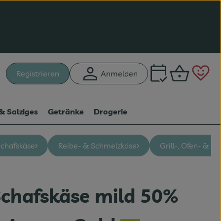
Warenk
L
Registrieren
Anmelden
hen
& Salziges
Getränke
Drogerie
Schafskäse
Reibe- & Schmelzkäse
Grill-, Ofen- & B
chafskäse mild 50%
en