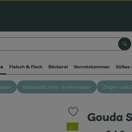
Suc
te
Fleisch & Fisch
Bäckerei
Vorratskammer
Süßes 
hkäse
Mozzarella, Feta-, & Hirtenkäse
Ziegen- und 
Gouda S
Produkt zu Favouriten hinzufüg
, Verband: