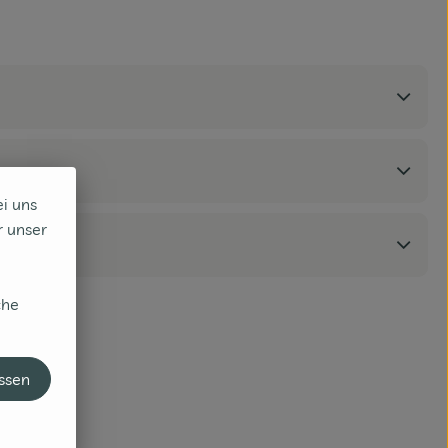
ei uns
r unser
che
assen