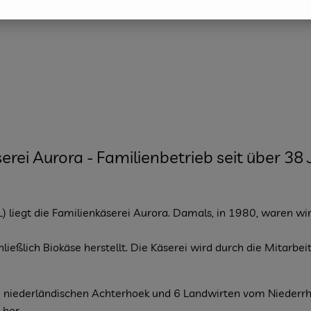
erei Aurora - Familienbetrieb seit über 38
) liegt die Familienkäserei Aurora. Damals, in 1980, waren wi
ießlich Biokäse herstellt. Die Käserei wird durch die Mitarbeit 
 niederländischen Achterhoek und 6 Landwirten vom Niederrhei
 her.