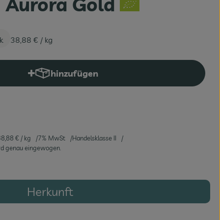
g Aurora Gold
k
38,88 €
/ kg
hinzufügen
Produkt zum Warenkorb hinzufügen
38,88 €
/ kg
7% MwSt
Handelsklasse II
ird genau eingewogen.
Herkunft