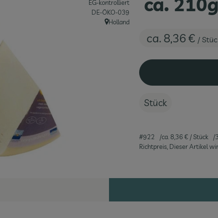
ca. 210
EG-kontrolliert
, Kontrollstelle:
DE-ÖKO-039
Holland
, Herkunft:
ca. 8,36 €
/ Stüc
Stück
#922
ca. 8,36 €
/ Stück
Richtpreis,
Dieser Artikel w