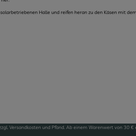
r solarbetriebenen Halle und reifen heran zu den Käsen mit d
zzgl.
Versandkosten
und Pfand. Ab einem Warenwert von 30 € erf