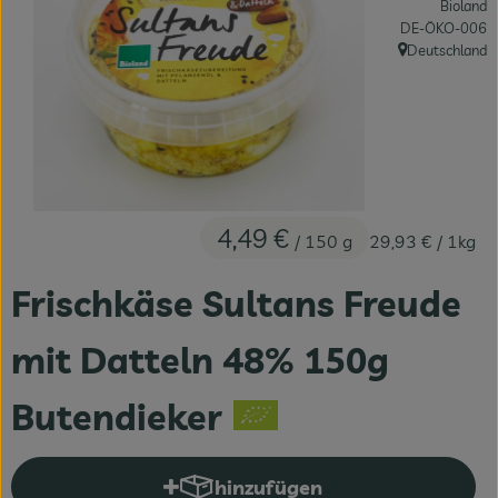
Bioland
Fleisch & Fisch
, Kontrollstelle:
DE-ÖKO-006
Deutschland
, Herkunft:
Bäckerei
Vorratskammer
Süßes & Salziges
Getränke
4,49 €
/ 150 g
29,93 €
/ 1kg
Drogerie
Frischkäse Sultans Freude
mit Datteln 48% 150g
Butendieker
hinzufügen
Produkt zum Warenkorb hinzuf