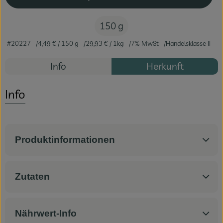
150 g
#20227
4,49 €
/ 150 g
29,93 €
/ 1kg
7% MwSt
Handelsklasse II
Info
Herkunft
Info
Produktinformationen
Zutaten
Nährwert-Info