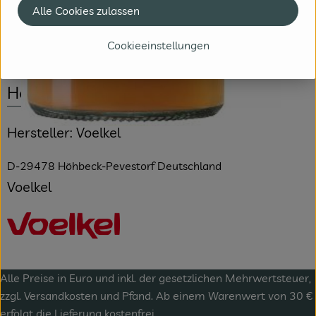
Alle Cookies zulassen
Produktdatenblatt
Cookieeinstellungen
Herkunft
Hersteller: Voelkel
D-29478 Höhbeck-Pevestorf Deutschland
Voelkel
Alle Preise in Euro und inkl. der gesetzlichen Mehrwertsteuer,
zzgl.
Versandkosten
und Pfand. Ab einem Warenwert von 30 €
erfolgt die Lieferung kostenfrei.