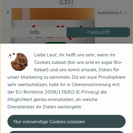
0,33 l
#73060
1,39 €
/ 0,33 l
4,21 €
/ l
19% MwSt
Handelsklasse II
Mehrweg
Info
Herkunft
Info
Liebe Leut', ihr helft uns sehr, wenn ihr
Cookies zulasst (bei uns sind es sogar Bio-
Kekse!) und uns somit erlaubt, Daten für
Produktinformationen
unser Marketing zu sammeln. Da wir eure Privatsphäre
sehr wertschätzen, habt ihr in Übereinstimmung mit
der EU-Richtlinie 2009/136/EG (E-Privacy) die
Zutaten
Möglichkeit genau einzustellen, an welche
Dienstleister ihr Daten weitergebt.
Nährwert-Info
Nur notwendige Cookies zulassen